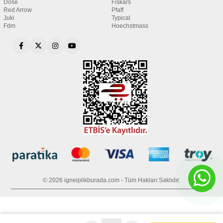
Dose
Fiskars
Red Arrow
Pfaff
Juki
Typical
Fdm
Hoechstmass
© 2026 igneiplikburada.com - Tüm Hakları Saklıdır.