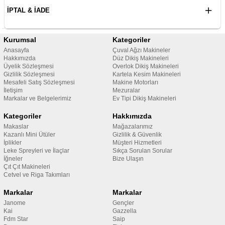
İPTAL & İADE
Kurumsal
Kategoriler
Anasayfa
Çuval Ağzı Makineler
Hakkımızda
Düz Dikiş Makineleri
Üyelik Sözleşmesi
Overlok Dikiş Makineleri
Gizlilik Sözleşmesi
Kartela Kesim Makineleri
Mesafeli Satış Sözleşmesi
Makine Motorları
İletişim
Mezuralar
Markalar ve Belgelerimiz
Ev Tipi Dikiş Makineleri
Kategoriler
Hakkımızda
Makaslar
Mağazalarımız
Kazanlı Mini Ütüler
Gizlilik & Güvenlik
İplikler
Müşteri Hizmetleri
Leke Spreyleri ve İlaçlar
Sıkça Sorulan Sorular
İğneler
Bize Ulaşın
Çıt Çıt Makineleri
Cetvel ve Riga Takımları
Markalar
Markalar
Janome
Gençler
Kai
Gazzella
Fdm Star
Saip