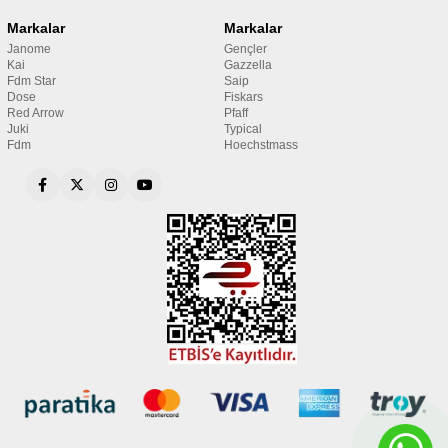
Markalar
Markalar
Janome
Gençler
Kai
Gazzella
Fdm Star
Saip
Dose
Fiskars
Red Arrow
Pfaff
Juki
Typical
Fdm
Hoechstmass