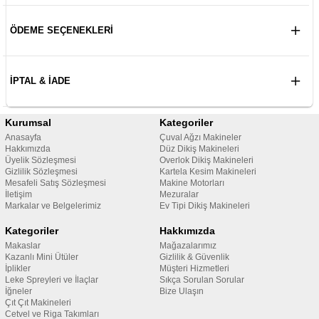
ÖDEME SEÇENEKLERI
İPTAL & İADE
Kurumsal
Kategoriler
Anasayfa
Çuval Ağzı Makineler
Hakkımızda
Düz Dikiş Makineleri
Üyelik Sözleşmesi
Overlok Dikiş Makineleri
Gizlilik Sözleşmesi
Kartela Kesim Makineleri
Mesafeli Satış Sözleşmesi
Makine Motorları
İletişim
Mezuralar
Markalar ve Belgelerimiz
Ev Tipi Dikiş Makineleri
Kategoriler
Hakkımızda
Makaslar
Mağazalarımız
Kazanlı Mini Ütüler
Gizlilik & Güvenlik
İplikler
Müşteri Hizmetleri
Leke Spreyleri ve İlaçlar
Sıkça Sorulan Sorular
İğneler
Bize Ulaşın
Çıt Çıt Makineleri
Cetvel ve Riga Takımları