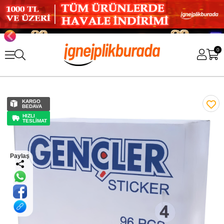
0
KARGO
BEDAVA
HIZLI
TESLİMAT
Paylaş