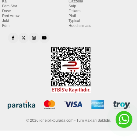
Kai
Gazzella
Fdm Star
Saip
Dose
Fiskars
Red Arrow
Pfaff
Juki
Typical
Fdm
Hoechstmass
© 2026 igneiplikburada.com - Tüm Hakları Saklıdır.