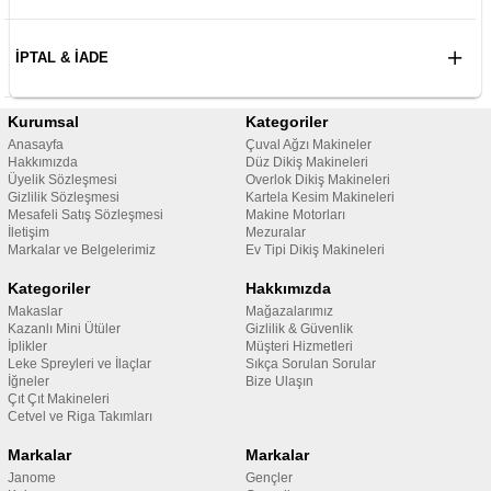
İPTAL & İADE
Kurumsal
Kategoriler
Anasayfa
Çuval Ağzı Makineler
Hakkımızda
Düz Dikiş Makineleri
Üyelik Sözleşmesi
Overlok Dikiş Makineleri
Gizlilik Sözleşmesi
Kartela Kesim Makineleri
Mesafeli Satış Sözleşmesi
Makine Motorları
İletişim
Mezuralar
Markalar ve Belgelerimiz
Ev Tipi Dikiş Makineleri
Kategoriler
Hakkımızda
Makaslar
Mağazalarımız
Kazanlı Mini Ütüler
Gizlilik & Güvenlik
İplikler
Müşteri Hizmetleri
Leke Spreyleri ve İlaçlar
Sıkça Sorulan Sorular
İğneler
Bize Ulaşın
Çıt Çıt Makineleri
Cetvel ve Riga Takımları
Markalar
Markalar
Janome
Gençler