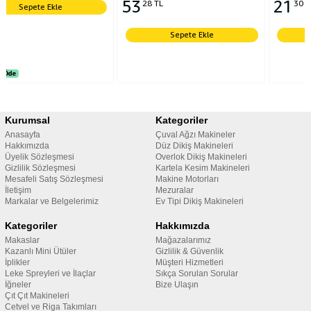
53
21
28 TL
30 TL
Sepete Ekle
Sepete Ekle
Kurumsal
Kategoriler
Anasayfa
Çuval Ağzı Makineler
Hakkımızda
Düz Dikiş Makineleri
Üyelik Sözleşmesi
Overlok Dikiş Makineleri
Gizlilik Sözleşmesi
Kartela Kesim Makineleri
Mesafeli Satış Sözleşmesi
Makine Motorları
İletişim
Mezuralar
Markalar ve Belgelerimiz
Ev Tipi Dikiş Makineleri
Kategoriler
Hakkımızda
Makaslar
Mağazalarımız
Kazanlı Mini Ütüler
Gizlilik & Güvenlik
İplikler
Müşteri Hizmetleri
Leke Spreyleri ve İlaçlar
Sıkça Sorulan Sorular
İğneler
Bize Ulaşın
Çıt Çıt Makineleri
Cetvel ve Riga Takımları