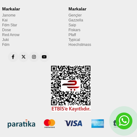
Markalar
Markalar
Janome
Gençler
Kai
Gazzella
Fdm Star
Saip
Dose
Fiskars
Red Arrow
Pfaff
Juki
Typical
Fdm
Hoechstmass