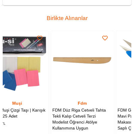
Birlikte Alınanlar
Fdm
Golden Eagle
 Karışık
FDM Düz Riga Cetveli Tahta
FDM Golden Eagle TC-8
Tekli Kalıp Cetveli Terzi
Mavi Parmaklı İplik Temi
Modelist Öğrenci Atölye
Makası 12 cm Yaylı Plasti
Kullanımına Uygun
Saplı Çıt Makas