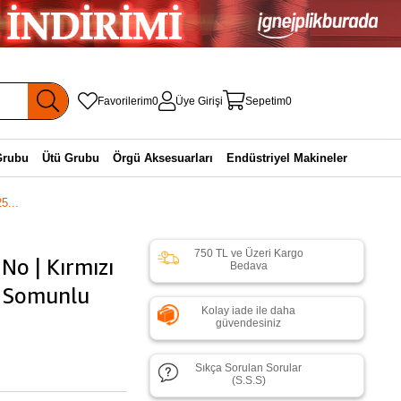
Favorilerim
0
Üye Girişi
Sepetim
0
Grubu
Ütü Grubu
Örgü Aksesuarları
Endüstriyel Makineler
5...
750 TL ve Üzeri Kargo
No | Kırmızı
Bedava
 | Somunlu
Kolay iade ile daha
güvendesiniz
Sıkça Sorulan Sorular
(S.S.S)