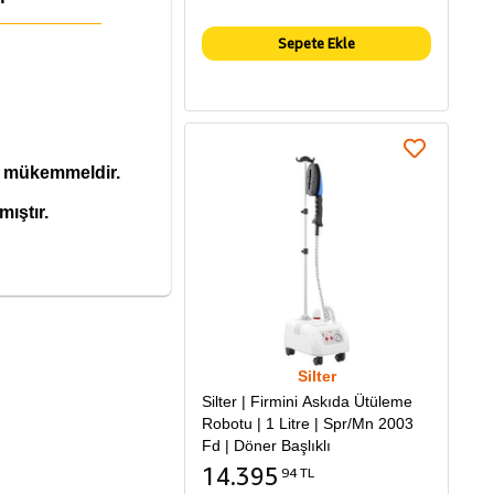
Sepete Ekle
in mükemmeldir.
ıştır.
Silter
Silter | Firmini Askıda Ütüleme
Robotu | 1 Litre | Spr/Mn 2003
Fd | Döner Başlıklı
14.395
94 TL