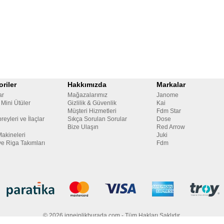
riler
Hakkımızda
Markalar
ar
Mağazalarımız
Janome
 Mini Ütüler
Gizlilik & Güvenlik
Kai
Müşteri Hizmetleri
Fdm Star
reyleri ve İlaçlar
Sıkça Sorulan Sorular
Dose
Bize Ulaşın
Red Arrow
Makineleri
Juki
ve Riga Takımları
Fdm
© 2026 igneiplikburada.com - Tüm Hakları Saklıdır.