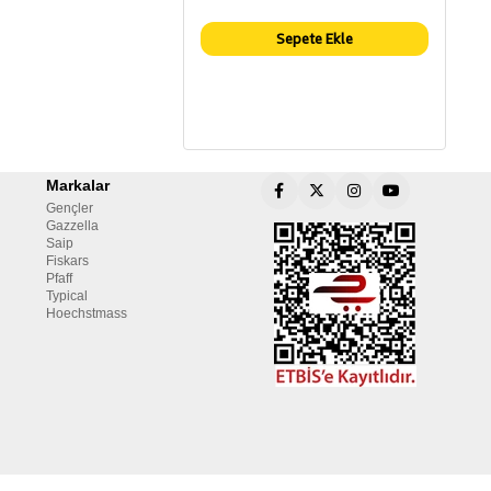
Sepete Ekle
Markalar
Gençler
Gazzella
Saip
Fiskars
Pfaff
Typical
Hoechstmass