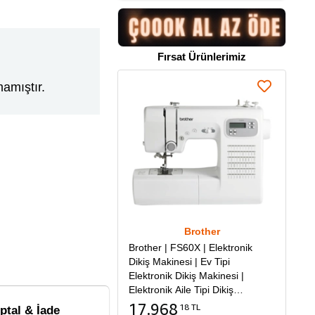
Fırsat Ürünlerimiz
amıştır.
Brother
Brother | FS60X | Elektronik
Dikiş Makinesi | Ev Tipi
Elektronik Dikiş Makinesi |
Elektronik Aile Tipi Dikiş
Makinesi
17.968
18 TL
İptal & İade