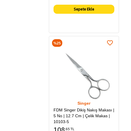
Sepete Ekle
%25
Singer
FDM Singer Dikiş Nakış Makası |
5 No | 12.7 Cm | Çelik Makas |
10103-5
108
65 TL