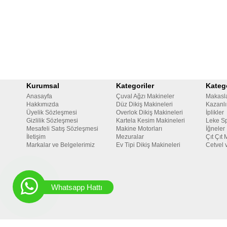
Kurumsal
Kategoriler
Katego
Anasayfa
Çuval Ağzı Makineler
Makasl
Hakkımızda
Düz Dikiş Makineleri
Kazanlı
Üyelik Sözleşmesi
Overlok Dikiş Makineleri
İplikler
Gizlilik Sözleşmesi
Kartela Kesim Makineleri
Leke Sp
Mesafeli Satış Sözleşmesi
Makine Motorları
İğneler
İletişim
Mezuralar
Çıt Çıt 
Markalar ve Belgelerimiz
Ev Tipi Dikiş Makineleri
Cetvel 
Whatsapp Hattı