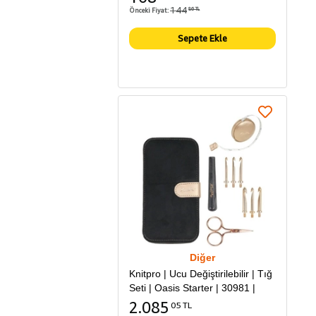
144
Önceki Fiyat:
86 TL
Sepete Ekle
Diğer
Knitpro | Ucu Değiştirilebilir | Tığ
Seti | Oasis Starter | 30981 |
2.085
05 TL