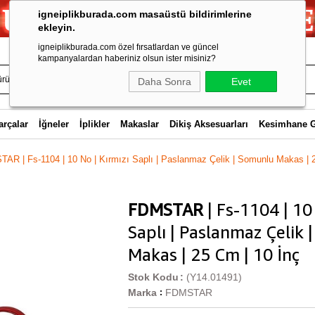
igneiplikburada.com masaüstü bildirimlerine
ekleyin.
igneiplikburada.com özel fırsatlardan ve güncel
kampanyalardan haberiniz olsun ister misiniz?
Daha Sonra
Evet
arçalar
İğneler
İplikler
Makaslar
Dikiş Aksesuarları
Kesimhane 
AR | Fs-1104 | 10 No | Kırmızı Saplı | Paslanmaz Çelik | Somunlu Makas | 2
FDMSTAR
| Fs-1104 | 10 
Saplı | Paslanmaz Çelik
Makas | 25 Cm | 10 İnç
Stok Kodu
(Y14.01491)
Marka
FDMSTAR
: