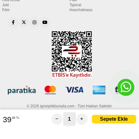
Red Arrow
Pfaff
Juki
Typical
Fdm
Hoechstmass
© 2026 igneiplikburada.com - Tüm Hakları Saklıdır.
39
−
+
89 TL