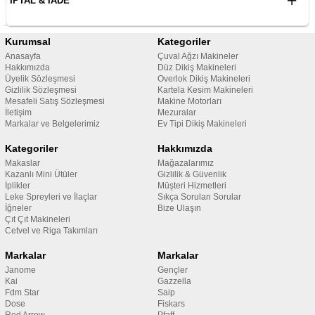
İPTAL & İADE
Kurumsal
Kategoriler
Anasayfa
Çuval Ağzı Makineler
Hakkımızda
Düz Dikiş Makineleri
Üyelik Sözleşmesi
Overlok Dikiş Makineleri
Gizlilik Sözleşmesi
Kartela Kesim Makineleri
Mesafeli Satış Sözleşmesi
Makine Motorları
İletişim
Mezuralar
Markalar ve Belgelerimiz
Ev Tipi Dikiş Makineleri
Kategoriler
Hakkımızda
Makaslar
Mağazalarımız
Kazanlı Mini Ütüler
Gizlilik & Güvenlik
İplikler
Müşteri Hizmetleri
Leke Spreyleri ve İlaçlar
Sıkça Sorulan Sorular
İğneler
Bize Ulaşın
Çıt Çıt Makineleri
Cetvel ve Riga Takımları
Markalar
Markalar
Janome
Gençler
Kai
Gazzella
Fdm Star
Saip
Dose
Fiskars