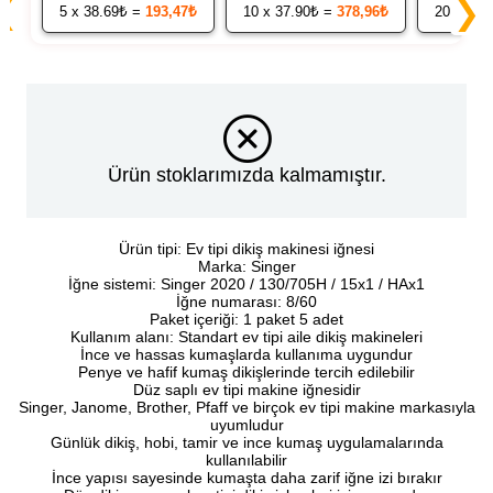
❮
❯
5
x 38.69₺ =
193,47₺
10
x 37.90₺ =
378,96₺
20
x 37.
Ürün stoklarımızda kalmamıştır.
Ürün tipi: Ev tipi dikiş makinesi iğnesi
Marka: Singer
İğne sistemi: Singer 2020 / 130/705H / 15x1 / HAx1
İğne numarası: 8/60
Paket içeriği: 1 paket 5 adet
Kullanım alanı: Standart ev tipi aile dikiş makineleri
İnce ve hassas kumaşlarda kullanıma uygundur
Penye ve hafif kumaş dikişlerinde tercih edilebilir
Düz saplı ev tipi makine iğnesidir
Singer, Janome, Brother, Pfaff ve birçok ev tipi makine markasıyla
uyumludur
Günlük dikiş, hobi, tamir ve ince kumaş uygulamalarında
kullanılabilir
İnce yapısı sayesinde kumaşta daha zarif iğne izi bırakır