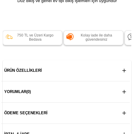
Düz dikiş ve genel ev tipi dikiş işlemleri için uygundur
750 TL ve Üzeri Kargo
Kolay iade ile daha
Bedava
güvendesiniz
ÜRÜN ÖZELLIKLERI
YORUMLAR
(0)
ÖDEME SEÇENEKLERI