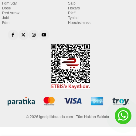
Fdm Star
Saip
Dose
Fiskars
Red Arrow
Pfaff
Juki
Typical
Fdm
Hoechstmass
© 2026 igneiplikburada.com - Tüm Hakları Saklıdır.