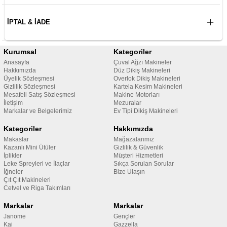
İPTAL & İADE
Kurumsal
Kategoriler
Anasayfa
Çuval Ağzı Makineler
Hakkımızda
Düz Dikiş Makineleri
Üyelik Sözleşmesi
Overlok Dikiş Makineleri
Gizlilik Sözleşmesi
Kartela Kesim Makineleri
Mesafeli Satış Sözleşmesi
Makine Motorları
İletişim
Mezuralar
Markalar ve Belgelerimiz
Ev Tipi Dikiş Makineleri
Kategoriler
Hakkımızda
Makaslar
Mağazalarımız
Kazanlı Mini Ütüler
Gizlilik & Güvenlik
İplikler
Müşteri Hizmetleri
Leke Spreyleri ve İlaçlar
Sıkça Sorulan Sorular
İğneler
Bize Ulaşın
Çıt Çıt Makineleri
Cetvel ve Riga Takımları
Markalar
Markalar
Janome
Gençler
Kai
Gazzella