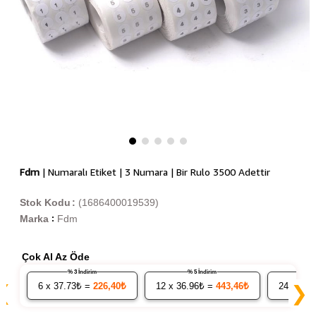
Fdm
| Numaralı Etiket | 3 Numara | Bir Rulo 3500 Adettir
Stok Kodu
(1686400019539)
Marka
Fdm
:
Çok Al Az Öde
% 3 İndirim
% 5 İndirim
6
x 37.73₺ =
226,40₺
12
x 36.96₺ =
443,46₺
24
x 36.
❮
❯