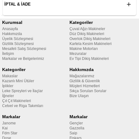
İPTAL & İADE
Kurumsal
Kategoriler
Anasayfa
Çuval Ağzı Makineler
Hakkımızda
Düz Dikiş Makineleri
Üyelik Sözleşmesi
Overlok Dikiş Makineleri
Gizlilik Sözleşmesi
Kartela Kesim Makineleri
Mesafeli Satış Sözleşmesi
Makine Motorları
İletişim
Mezuralar
Markalar ve Belgelerimiz
Ev Tipi Dikiş Makineleri
Kategoriler
Hakkımızda
Makaslar
Mağazalarımız
Kazanlı Mini Ütüler
Gizlilik & Güvenlik
İplikler
Müşteri Hizmetleri
Leke Spreyleri ve İlaçlar
Sıkça Sorulan Sorular
İğneler
Bize Ulaşın
Çıt Çıt Makineleri
Cetvel ve Riga Takımları
Markalar
Markalar
Janome
Gençler
Kai
Gazzella
Fdm Star
Saip
Dose
Fiskars