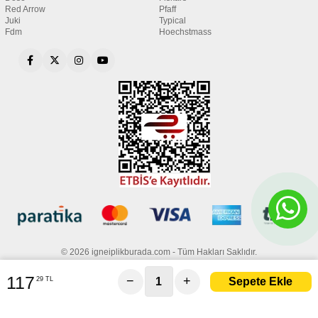
Red Arrow
Pfaff
Juki
Typical
Fdm
Hoechstmass
© 2026 igneiplikburada.com - Tüm Hakları Saklıdır.
117
−
+
29 TL