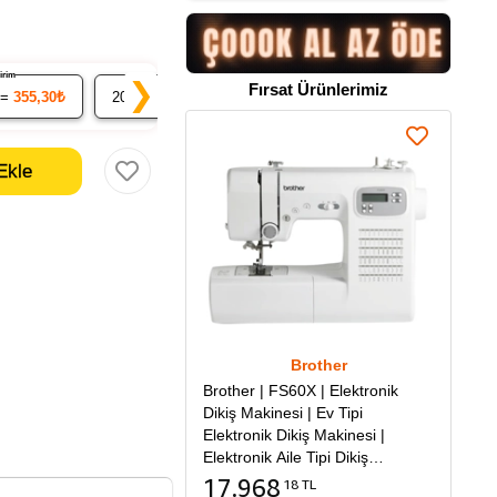
ndirim
% 7 İndirim
% 9 İndirim
❯
Fırsat Ürünlerimiz
 =
355,30₺
20
x 34.78₺ =
695,64₺
50
x 34.03₺ =
1.701,70₺
Brother
Brother | FS60X | Elektronik
Dikiş Makinesi | Ev Tipi
Elektronik Dikiş Makinesi |
Elektronik Aile Tipi Dikiş
Makinesi
17.968
18 TL