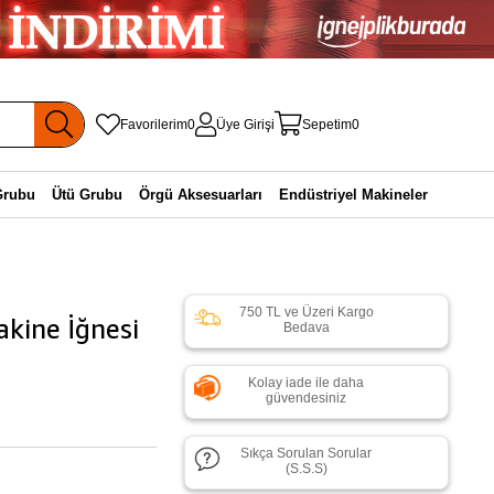
Favorilerim
0
Üye Girişi
Sepetim
0
Grubu
Ütü Grubu
Örgü Aksesuarları
Endüstriyel Makineler
750 TL ve Üzeri Kargo
kine İğnesi
Bedava
Kolay iade ile daha
güvendesiniz
Sıkça Sorulan Sorular
(S.S.S)