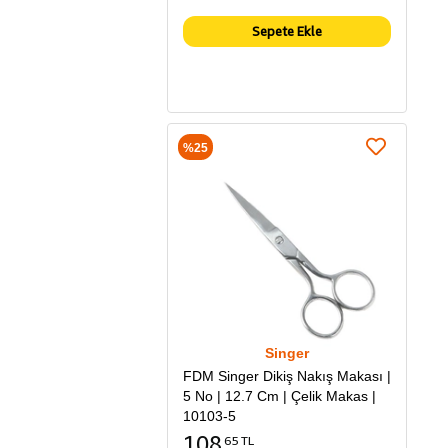
Sepete Ekle
%25
Singer
FDM Singer Dikiş Nakış Makası |
5 No | 12.7 Cm | Çelik Makas |
10103-5
108
65 TL