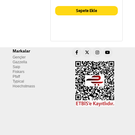
Sepete Ekle
Markalar
Gençler
Gazzella
Saip
Fiskars
Pfaff
Typical
Hoechstmass