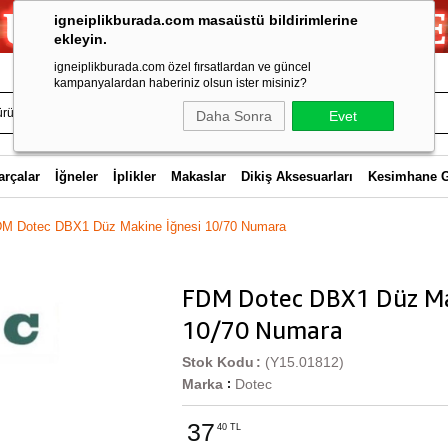
igneiplikburada.com masaüstü bildirimlerine
ekleyin.
igneiplikburada.com özel fırsatlardan ve güncel
kampanyalardan haberiniz olsun ister misiniz?
Daha Sonra
Evet
arçalar
İğneler
İplikler
Makaslar
Dikiş Aksesuarları
Kesimhane 
M Dotec DBX1 Düz Makine İğnesi 10/70 Numara
FDM Dotec DBX1 Düz Ma
10/70 Numara
Stok Kodu
(Y15.01812)
Marka
Dotec
:
37
40 TL