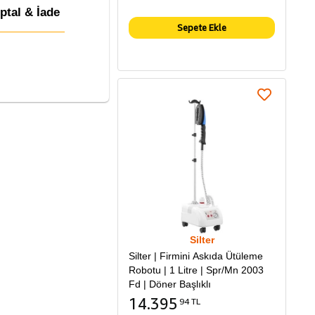
İptal & İade
Sepete Ekle
Silter
Silter | Firmini Askıda Ütüleme
Robotu | 1 Litre | Spr/Mn 2003
Fd | Döner Başlıklı
14.395
94 TL