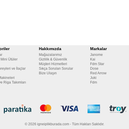
riler
Hakkımızda
Markalar
ar
Mağazalarımız
Janome
 Mini Ütüler
Gizlilik & Güvenlik
Kai
Müşteri Hizmetleri
Fdm Star
reyleri ve İlaçlar
Sıkça Sorulan Sorular
Dose
Bize Ulaşın
Red Arrow
Makineleri
Juki
ve Riga Takımları
Fdm
© 2026 igneiplikburada.com - Tüm Hakları Saklıdır.