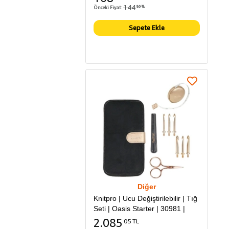
144
Önceki Fiyat:
86 TL
Sepete Ekle
Diğer
Knitpro | Ucu Değiştirilebilir | Tığ
Seti | Oasis Starter | 30981 |
2.085
05 TL