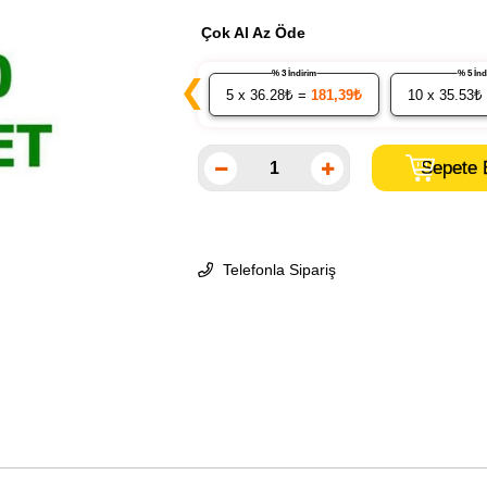
Çok Al Az Öde
% 3 İndirim
% 5 İ
❮
5
x 36.28₺ =
181,39₺
10
x 35.53₺
Telefonla Sipariş