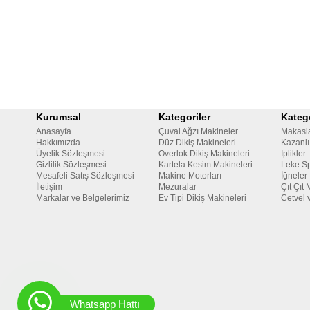
Kurumsal
Kategoriler
Katego
Anasayfa
Çuval Ağzı Makineler
Makasl
Hakkımızda
Düz Dikiş Makineleri
Kazanlı
Üyelik Sözleşmesi
Overlok Dikiş Makineleri
İplikler
Gizlilik Sözleşmesi
Kartela Kesim Makineleri
Leke Sp
Mesafeli Satış Sözleşmesi
Makine Motorları
İğneler
İletişim
Mezuralar
Çıt Çıt 
Markalar ve Belgelerimiz
Ev Tipi Dikiş Makineleri
Cetvel 
Whatsapp Hattı