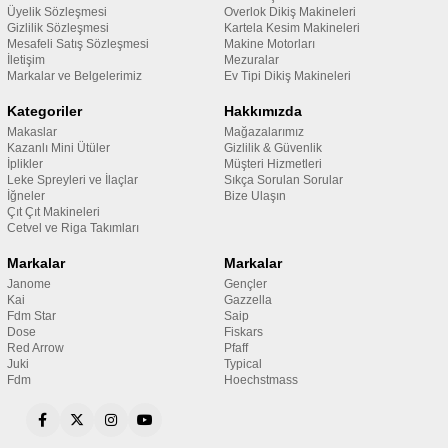
Üyelik Sözleşmesi
Overlok Dikiş Makineleri
Gizlilik Sözleşmesi
Kartela Kesim Makineleri
Mesafeli Satış Sözleşmesi
Makine Motorları
İletişim
Mezuralar
Markalar ve Belgelerimiz
Ev Tipi Dikiş Makineleri
Kategoriler
Hakkımızda
Makaslar
Mağazalarımız
Kazanlı Mini Ütüler
Gizlilik & Güvenlik
İplikler
Müşteri Hizmetleri
Leke Spreyleri ve İlaçlar
Sıkça Sorulan Sorular
İğneler
Bize Ulaşın
Çıt Çıt Makineleri
Cetvel ve Riga Takımları
Markalar
Markalar
Janome
Gençler
Kai
Gazzella
Fdm Star
Saip
Dose
Fiskars
Red Arrow
Pfaff
Juki
Typical
Fdm
Hoechstmass