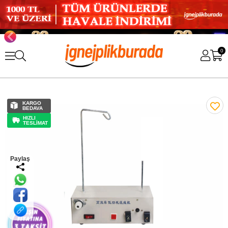
0
KARGO
BEDAVA
HIZLI
TESLİMAT
Paylaş