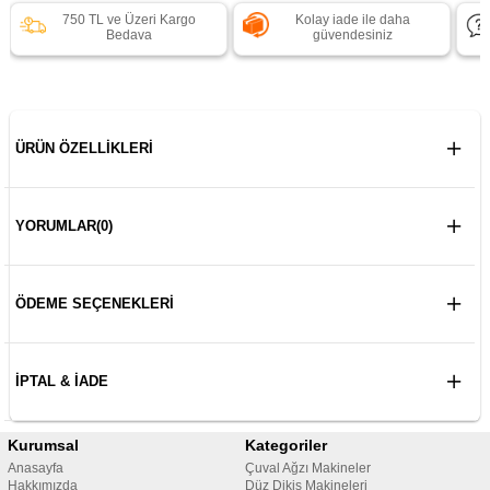
750 TL ve Üzeri Kargo
Kolay iade ile daha
Bedava
güvendesiniz
ÜRÜN ÖZELLIKLERI
YORUMLAR
(0)
ÖDEME SEÇENEKLERI
İPTAL & İADE
Kurumsal
Kategoriler
Anasayfa
Çuval Ağzı Makineler
Hakkımızda
Düz Dikiş Makineleri