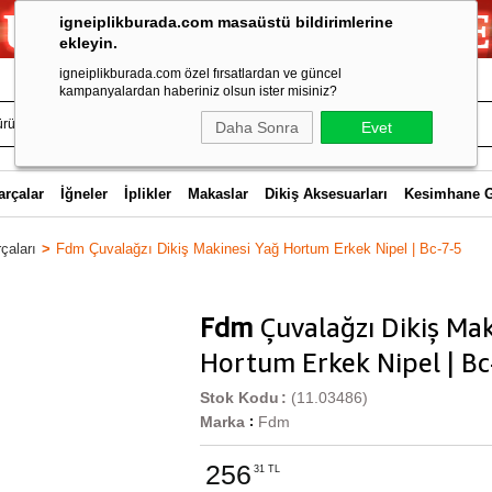
igneiplikburada.com masaüstü bildirimlerine
ekleyin.
igneiplikburada.com özel fırsatlardan ve güncel
kampanyalardan haberiniz olsun ister misiniz?
Daha Sonra
Evet
arçalar
İğneler
İplikler
Makaslar
Dikiş Aksesuarları
Kesimhane 
çaları
Fdm Çuvalağzı Dikiş Makinesi Yağ Hortum Erkek Nipel | Bc-7-5
Fdm
Çuvalağzı Dikiş Mak
Hortum Erkek Nipel | Bc
Stok Kodu
(11.03486)
Marka
Fdm
:
256
31 TL