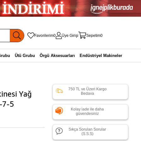
Favorilerim
0
Üye Girişi
Sepetim
0
Grubu
Ütü Grubu
Örgü Aksesuarları
Endüstriyel Makineler
750 TL ve Üzeri Kargo
inesi Yağ
Bedava
-7-5
Kolay iade ile daha
güvendesiniz
Sıkça Sorulan Sorular
(S.S.S)