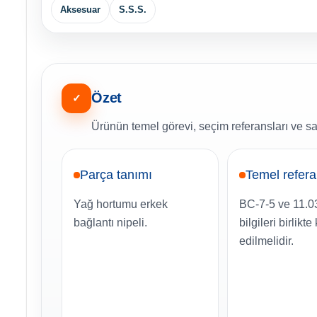
Aksesuar
S.S.S.
Özet
✓
Ürünün temel görevi, seçim referansları ve sa
Parça tanımı
Temel refer
Yağ hortumu erkek
BC-7-5 ve 11.
bağlantı nipeli.
bilgileri birlikte
edilmelidir.