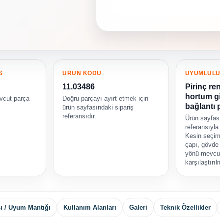
S
ÜRÜN KODU
UYUMLUL
11.03486
Pirinç ren
hortum gi
vcut parça
Doğru parçayı ayırt etmek için
bağlantı 
ürün sayfasındaki sipariş
referansıdır.
Ürün sayfas
referansıyla
Kesin seçim
çapı, gövde
yönü mevcut
karşılaştırıl
ı / Uyum Mantığı
Kullanım Alanları
Galeri
Teknik Özellikler