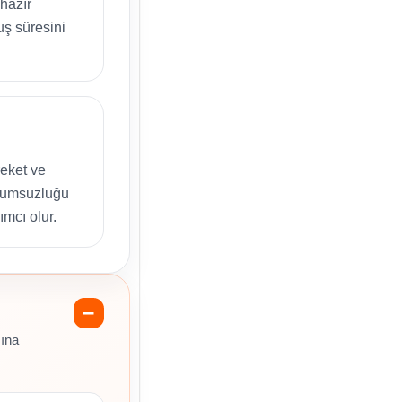
hazır
ş süresini
reket ve
uyumsuzluğu
ımcı olur.
sına