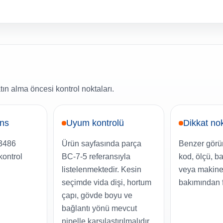
tın alma öncesi kontrol noktaları.
ans
Uyum kontrolü
Dikkat no
03486
Ürün sayfasında parça
Benzer görü
 kontrol
BC-7-5 referansıyla
kod, ölçü, ba
listelenmektedir. Kesin
veya makine 
seçimde vida dişi, hortum
bakımından fa
çapı, gövde boyu ve
bağlantı yönü mevcut
nipelle karşılaştırılmalıdır.