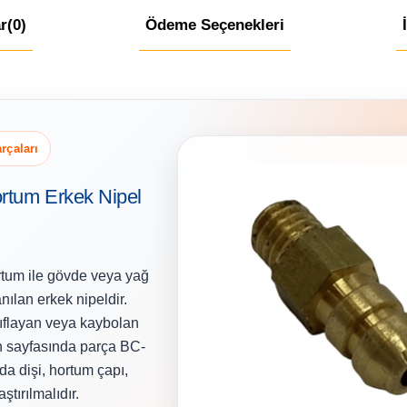
r
(0)
Ödeme Seçenekleri
rçaları
rtum Erkek Nipel
rtum ile gövde veya yağ
nılan erkek nipeldir.
yıflayan veya kaybolan
ün sayfasında parça BC-
da dişi, hortum çapı,
tırılmalıdır.