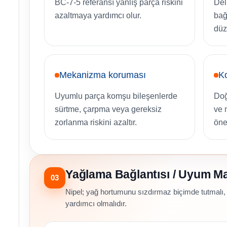
BC-7-5 referansı yanlış parça riskini
Del
azaltmaya yardımcı olur.
bağ
düz
Mekanizma koruması
Ko
Uyumlu parça komşu bileşenlerde
Doğ
sürtme, çarpma veya gereksiz
ve 
zorlanma riskini azaltır.
öne
Yağlama Bağlantısı / Uyum Ma
03
Nipel; yağ hortumunu sızdırmaz biçimde tutmalı, 
yardımcı olmalıdır.