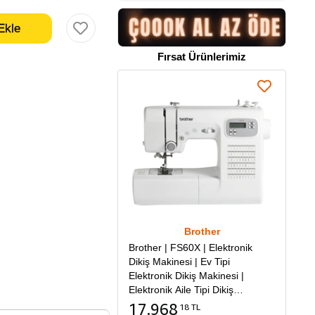
Fırsat Ürünlerimiz
Brother
Brother | FS60X | Elektronik
Dikiş Makinesi | Ev Tipi
Elektronik Dikiş Makinesi |
Elektronik Aile Tipi Dikiş
Makinesi
17.968
18 TL