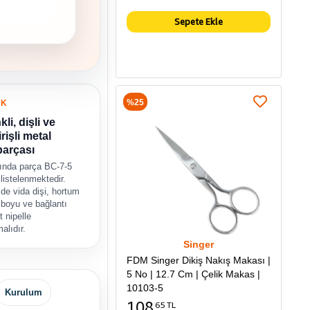
Sepete Ekle
%25
UK
kli, dişli ve
rişli metal
parçası
ında parça BC-7-5
 listelenmektedir.
de vida dişi, hortum
 boyu ve bağlantı
 nipelle
malıdır.
Singer
FDM Singer Dikiş Nakış Makası |
5 No | 12.7 Cm | Çelik Makas |
10103-5
Kurulum
108
65 TL