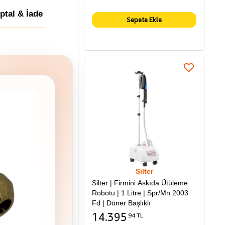
İptal & İade
Sepete Ekle
Silter
Silter | Firmini Askıda Ütüleme
Robotu | 1 Litre | Spr/Mn 2003
Fd | Döner Başlıklı
14.395
94 TL