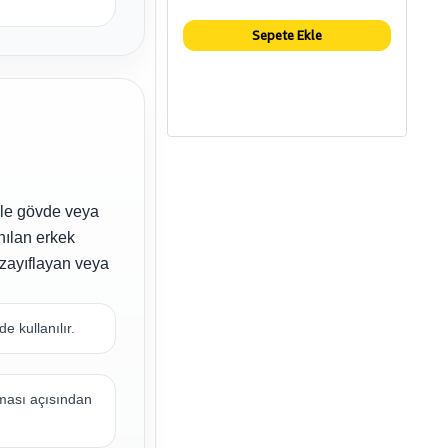
Sepete Ekle
ile gövde veya
nılan erkek
 zayıflayan veya
 kullanılır.
şması açısından