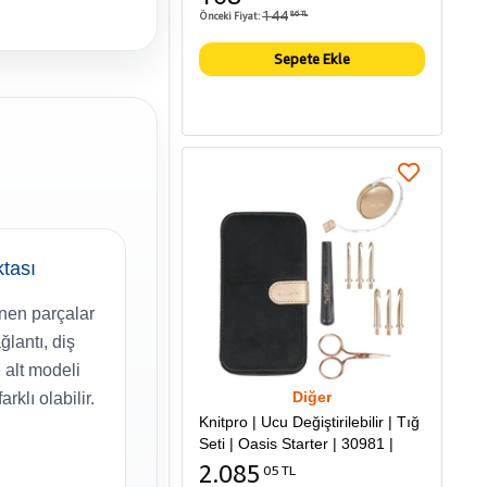
144
Önceki Fiyat:
86 TL
Sepete Ekle
ktası
nen parçalar
ğlantı, diş
alt modeli
Diğer
rklı olabilir.
Knitpro | Ucu Değiştirilebilir | Tığ
Seti | Oasis Starter | 30981 |
2.085
05 TL