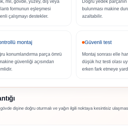
ik, mil, gövde, yüzey, diş veya
Doğru yedek parçanın 
lantı formunun eşleşmesi
bulunması makine duru
enli çalışmayı destekler.
azaltabilir.
ntrollü montaj
Güvenli test
ru konumlandırma parça ömrü
Montaj sonrası elle ha
makine güvenliği açısından
düşük hız testi olası 
mlidir.
erken fark etmeye yard
ntığı
gövde dişine doğru oturmalı ve yağın ilgili noktaya kesintisiz ulaşma