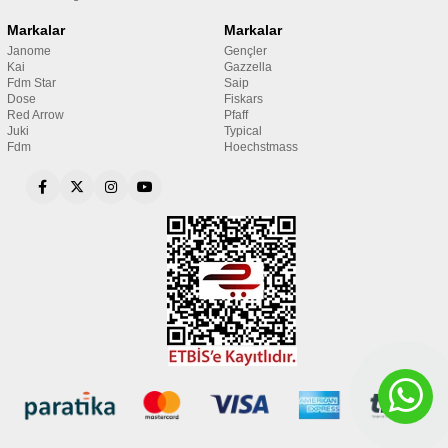
Markalar
Markalar
Janome
Gençler
Kai
Gazzella
Fdm Star
Saip
Dose
Fiskars
Red Arrow
Pfaff
Juki
Typical
Fdm
Hoechstmass