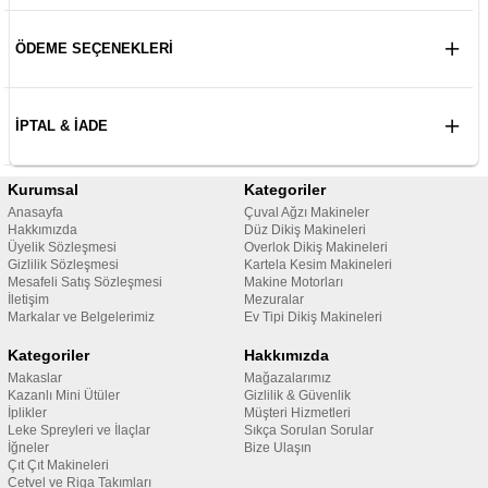
ÖDEME SEÇENEKLERI
İPTAL & İADE
Kurumsal
Kategoriler
Anasayfa
Çuval Ağzı Makineler
Hakkımızda
Düz Dikiş Makineleri
Üyelik Sözleşmesi
Overlok Dikiş Makineleri
Gizlilik Sözleşmesi
Kartela Kesim Makineleri
Mesafeli Satış Sözleşmesi
Makine Motorları
İletişim
Mezuralar
Markalar ve Belgelerimiz
Ev Tipi Dikiş Makineleri
Kategoriler
Hakkımızda
Makaslar
Mağazalarımız
Kazanlı Mini Ütüler
Gizlilik & Güvenlik
İplikler
Müşteri Hizmetleri
Leke Spreyleri ve İlaçlar
Sıkça Sorulan Sorular
İğneler
Bize Ulaşın
Çıt Çıt Makineleri
Cetvel ve Riga Takımları