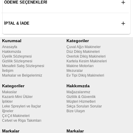
ÖDEME SEÇENEKLERI
İPTAL & İADE
Kurumsal
Kategoriler
Anasayfa
Çuval Ağzı Makineler
Hakkımızda
Düz Dikiş Makineleri
Üyelik Sözleşmesi
Overlok Dikiş Makineleri
Gizlilik Sözleşmesi
Kartela Kesim Makineleri
Mesafeli Satış Sözleşmesi
Makine Motorları
İletişim
Mezuralar
Markalar ve Belgelerimiz
Ev Tipi Dikiş Makineleri
Kategoriler
Hakkımızda
Makaslar
Mağazalarımız
Kazanlı Mini Ütüler
Gizlilik & Güvenlik
İplikler
Müşteri Hizmetleri
Leke Spreyleri ve İlaçlar
Sıkça Sorulan Sorular
İğneler
Bize Ulaşın
Çıt Çıt Makineleri
Cetvel ve Riga Takımları
Markalar
Markalar