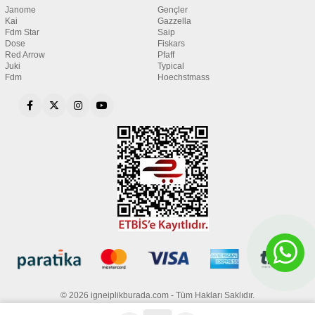
Janome
Gençler
Kai
Gazzella
Fdm Star
Saip
Dose
Fiskars
Red Arrow
Pfaff
Juki
Typical
Fdm
Hoechstmass
© 2026 igneiplikburada.com - Tüm Hakları Saklıdır.