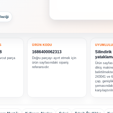
leziği
S
ÜRÜN KODU
UYUMLUL
8
1686400062313
Silindirik
yataklama
vcut parça
Doğru parçayı ayırt etmek için
ürün sayfasındaki sipariş
Ürün sayfas
referansıdır.
dikiş makine
belirtilmekt
243041 ve 60
çap, genişli
şemasındak
karşılaştırıl