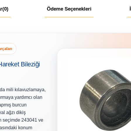
r
(0)
Ödeme Seçenekleri
rçaları
areket Bileziği
da mili kılavuzlamaya,
ırmaya yardımcı olan
yapmış burcun
al ağzı dikiş
sin seçimde 243041 ve
emasındaki konum