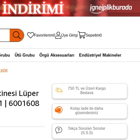
Favorilerim
0
Üye Girişi
Sepetim
0
Grubu
Ütü Grubu
Örgü Aksesuarları
Endüstriyel Makineler
1608
750 TL ve Üzeri Kargo
inesi Lüper
Bedava
41 | 6001608
Kolay iade ile daha
güvendesiniz
Sıkça Sorulan Sorular
(S.S.S)