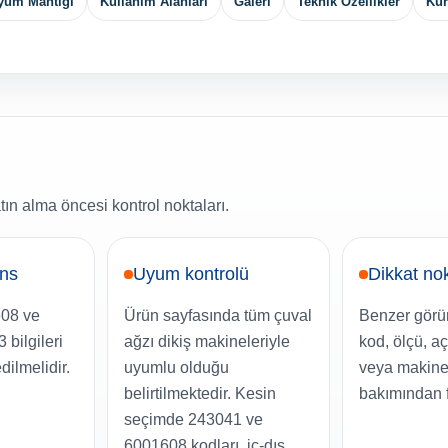
Uyum Mantığı
Kullanım Alanları
Galeri
Teknik Özellikler
Ku
tın alma öncesi kontrol noktaları.
ans
Uyum kontrolü
Dikkat no
608 ve
Ürün sayfasında tüm çuval
Benzer görü
bilgileri
ağzı dikiş makineleriyle
kod, ölçü, aç
edilmelidir.
uyumlu olduğu
veya makine 
belirtilmektedir. Kesin
bakımından fa
seçimde 243041 ve
6001608 kodları, iç-dış