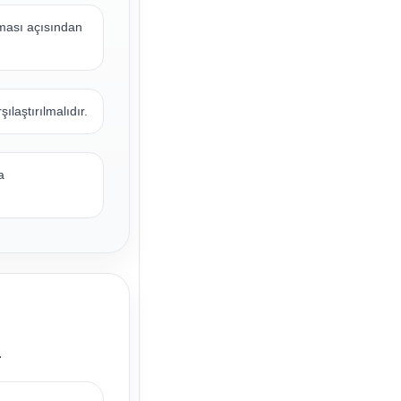
şması açısından
ılaştırılmalıdır.
a
.