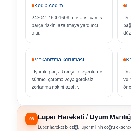
Kodla seçim
Fi
243041 / 6001608 referansı yanlış
Del
parça riskini azaltmaya yardımcı
bağ
olur.
düz
Mekanizma koruması
Ko
Uyumlu parça komşu bileşenlerde
Doğ
sürtme, çarpma veya gereksiz
ve 
zorlanma riskini azaltır.
öne
Lüper Hareketi / Uyum Mantığ
03
Lüper hareket bileziği, lüper milinin doğru eksend