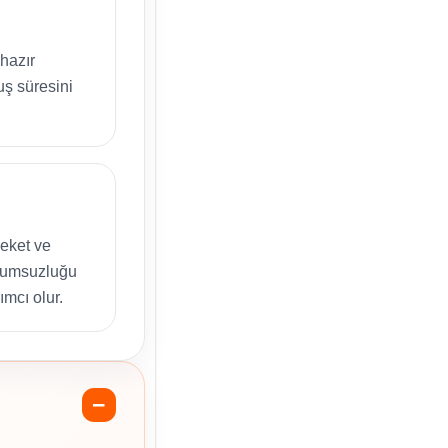
hazır
ş süresini
reket ve
uyumsuzluğu
ımcı olur.