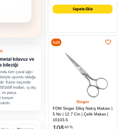
Sepete Ekle
%25
UK
 metal kılavuz ve
 bileziği
ında tüm çuval ağzı
leriyle uyumlu olduğu
edir. Kesin seçimde
01608 kodları, iç-dış
k ve parça
i konum
Singer
malıdır.
FDM Singer Dikiş Nakış Makası |
5 No | 12.7 Cm | Çelik Makas |
10103-5
108
65 TL