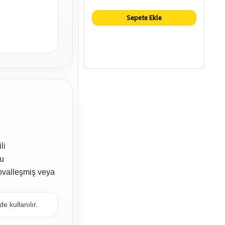
Sepete Ekle
li
ğu
 ovalleşmiş veya
 kullanılır.