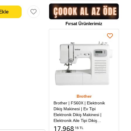
Fırsat Ürünlerimiz
Brother
Brother | FS60X | Elektronik
Dikiş Makinesi | Ev Tipi
Elektronik Dikiş Makinesi |
Elektronik Aile Tipi Dikiş
Makinesi
17.968
18 TL