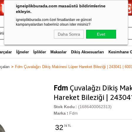
igneiplikburada.com masaüstü bildirimlerine
ekleyin.
igneiplikburada.com özel fırsatlardan ve güncel
kampanyalardan haberiniz olsun ister misiniz?
Daha Sonra
Evet
arçalar
İğneler
İplikler
Makaslar
Dikiş Aksesuarları
Kesimhane 
çaları
Fdm Çuvalağzı Dikiş Makinesi Lüper Hareket Bileziği | 243041 | 600
Fdm
Çuvalağzı Dikiş Mak
Hareket Bileziği | 2430
Stok Kodu
(1686400062313)
Marka
Fdm
:
32
74 TL