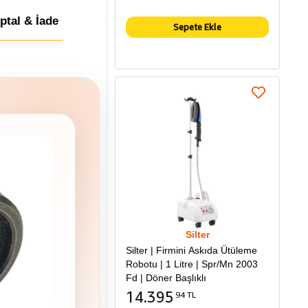
İptal & İade
Sepete Ekle
Silter
Silter | Firmini Askıda Ütüleme
Robotu | 1 Litre | Spr/Mn 2003
Fd | Döner Başlıklı
14.395
94 TL