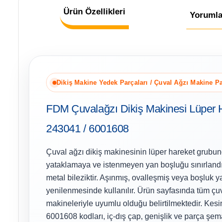
Ürün Özellikleri
Yorumla
Dikiş Makine Yedek Parçaları / Çuval Ağzı Makine Pa
FDM Çuvalağzı Dikiş Makinesi Lüper H
243041 / 6001608
Çuval ağzı dikiş makinesinin lüper hareket grubun
yataklamaya ve istenmeyen yan boşluğu sınırland
metal bileziktir. Aşınmış, ovalleşmiş veya boşluk 
yenilenmesinde kullanılır. Ürün sayfasında tüm çuv
makineleriyle uyumlu olduğu belirtilmektedir. Ke
6001608 kodları, iç-dış çap, genişlik ve parça ş