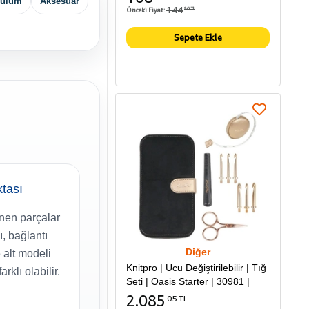
rulum
Aksesuar
144
Önceki Fiyat:
86 TL
Sepete Ekle
ktası
nen parçalar
ı, bağlantı
Diğer
alt modeli
Knitpro | Ucu Değiştirilebilir | Tığ
rklı olabilir.
Seti | Oasis Starter | 30981 |
2.085
05 TL