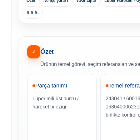
Özet
Ne işe yarar?
Avantajlar
Lüper Hareketi / 
S.S.S.
Özet
✓
Ürünün temel görevi, seçim referansları ve sa
Parça tanımı
Temel refer
Lüper mili üst burcu /
243041 / 6001
hareket bileziği.
1686400062313 
birlikte kontrol 