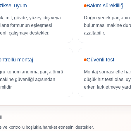
ziksel uyum
Bakım sürekliliği
ik, mil, gövde, yüzey, diş veya
Doğru yedek parçanın 
lantı formunun eşleşmesi
bulunması makine duru
enli çalışmayı destekler.
azaltabilir.
ntrollü montaj
Güvenli test
ru konumlandırma parça ömrü
Montaj sonrası elle ha
makine güvenliği açısından
düşük hız testi olası 
mlidir.
erken fark etmeye yard
ı
e ve kontrollü boşlukla hareket etmesini destekler.