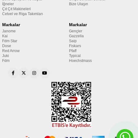
İğneler
Bize Ulaşın
Çıt Çıt Makineleri
Cetvel ve Riga Takımları
Markalar
Markalar
Janome
Gençler
Kai
Gazzella
Fdm Star
Saip
Dose
Fiskars
Red Arrow
Pfaff
Juki
Typical
Fdm
Hoechstmass