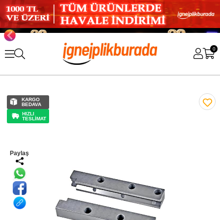
0
KARGO
BEDAVA
HIZLI
TESLİMAT
Paylaş