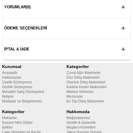
YORUMLAR
(0)
ÖDEME SEÇENEKLERI
İPTAL & İADE
Kurumsal
Kategoriler
Anasayfa
Çuval Ağzı Makineler
Hakkımızda
Düz Dikiş Makineleri
Üyelik Sözleşmesi
Overlok Dikiş Makineleri
Gizlilik Sözleşmesi
Kartela Kesim Makineleri
Mesafeli Satış Sözleşmesi
Makine Motorları
İletişim
Mezuralar
Markalar ve Belgelerimiz
Ev Tipi Dikiş Makineleri
Kategoriler
Hakkımızda
Makaslar
Mağazalarımız
Kazanlı Mini Ütüler
Gizlilik & Güvenlik
İplikler
Müşteri Hizmetleri
Leke Spreyleri ve İlaçlar
Sıkça Sorulan Sorular