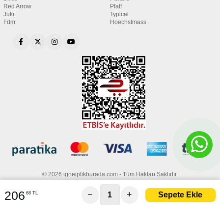
Red Arrow
Pfaff
Juki
Typical
Fdm
Hoechstmass
© 2026 igneiplikburada.com - Tüm Hakları Saklıdır.
206
−
+
68 TL