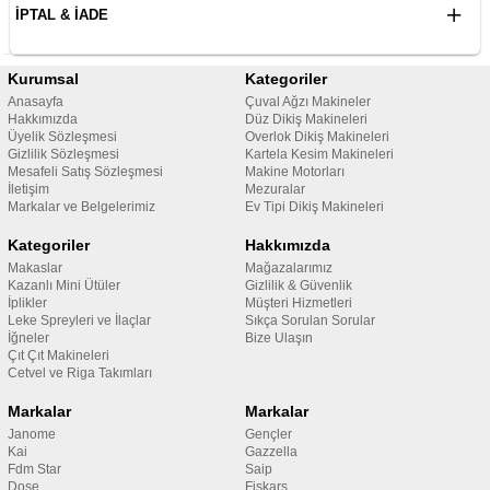
İPTAL & İADE
Kurumsal
Kategoriler
Anasayfa
Çuval Ağzı Makineler
Hakkımızda
Düz Dikiş Makineleri
Üyelik Sözleşmesi
Overlok Dikiş Makineleri
Gizlilik Sözleşmesi
Kartela Kesim Makineleri
Mesafeli Satış Sözleşmesi
Makine Motorları
İletişim
Mezuralar
Markalar ve Belgelerimiz
Ev Tipi Dikiş Makineleri
Kategoriler
Hakkımızda
Makaslar
Mağazalarımız
Kazanlı Mini Ütüler
Gizlilik & Güvenlik
İplikler
Müşteri Hizmetleri
Leke Spreyleri ve İlaçlar
Sıkça Sorulan Sorular
İğneler
Bize Ulaşın
Çıt Çıt Makineleri
Cetvel ve Riga Takımları
Markalar
Markalar
Janome
Gençler
Kai
Gazzella
Fdm Star
Saip
Dose
Fiskars