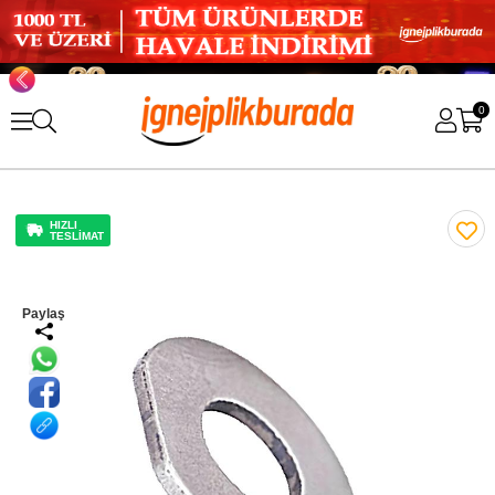
0
HIZLI
TESLİMAT
Paylaş