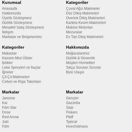
Kurumsal
Kategoriler
Anasayfa
Çuval Ağzı Makineler
Hakkımızda
Düz Dikiş Makineleri
Üyelik Sözleşmesi
Overlok Dikiş Makineleri
Gizlilik Sözleşmesi
Kartela Kesim Makineleri
Mesafeli Satış Sözleşmesi
Makine Motorları
İletişim
Mezuralar
Markalar ve Belgelerimiz
Ev Tipi Dikiş Makineleri
Kategoriler
Hakkımızda
Makaslar
Mağazalarımız
Kazanlı Mini Ütüler
Gizlilik & Güvenlik
İplikler
Müşteri Hizmetleri
Leke Spreyleri ve İlaçlar
Sıkça Sorulan Sorular
İğneler
Bize Ulaşın
Çıt Çıt Makineleri
Cetvel ve Riga Takımları
Markalar
Markalar
Janome
Gençler
Kai
Gazzella
Fdm Star
Saip
Dose
Fiskars
Red Arrow
Pfaff
Juki
Typical
Fdm
Hoechstmass