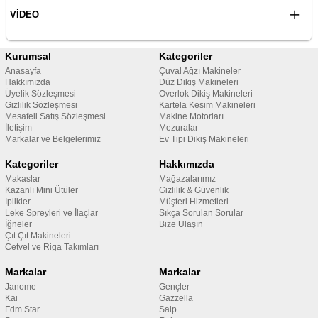
VIDEO
Kurumsal
Kategoriler
Anasayfa
Çuval Ağzı Makineler
Hakkımızda
Düz Dikiş Makineleri
Üyelik Sözleşmesi
Overlok Dikiş Makineleri
Gizlilik Sözleşmesi
Kartela Kesim Makineleri
Mesafeli Satış Sözleşmesi
Makine Motorları
İletişim
Mezuralar
Markalar ve Belgelerimiz
Ev Tipi Dikiş Makineleri
Kategoriler
Hakkımızda
Makaslar
Mağazalarımız
Kazanlı Mini Ütüler
Gizlilik & Güvenlik
İplikler
Müşteri Hizmetleri
Leke Spreyleri ve İlaçlar
Sıkça Sorulan Sorular
İğneler
Bize Ulaşın
Çıt Çıt Makineleri
Cetvel ve Riga Takımları
Markalar
Markalar
Janome
Gençler
Kai
Gazzella
Fdm Star
Saip