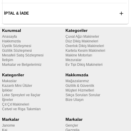
İPTAL & İADE
Kurumsal
Kategoriler
Anasayfa
Çuval Ağzı Makineler
Hakkımızda
Düz Dikiş Makineleri
Üyelik Sözleşmesi
Overlok Dikiş Makineleri
Gizlilik Sözleşmesi
Kartela Kesim Makineleri
Mesafeli Satış Sözleşmesi
Makine Motorları
İletişim
Mezuralar
Markalar ve Belgelerimiz
Ev Tipi Dikiş Makineleri
Kategoriler
Hakkımızda
Makaslar
Mağazalarımız
Kazanlı Mini Ütüler
Gizlilik & Güvenlik
İplikler
Müşteri Hizmetleri
Leke Spreyleri ve İlaçlar
Sıkça Sorulan Sorular
İğneler
Bize Ulaşın
Çıt Çıt Makineleri
Cetvel ve Riga Takımları
Markalar
Markalar
Janome
Gençler
Kai
Gazzella