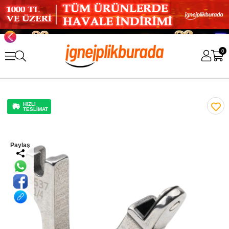
0
HIZLI
TESLİMAT
Paylaş