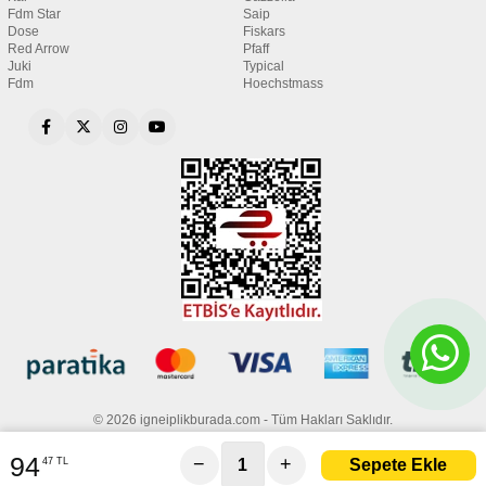
Fdm Star
Saip
Dose
Fiskars
Red Arrow
Pfaff
Juki
Typical
Fdm
Hoechstmass
© 2026 igneiplikburada.com - Tüm Hakları Saklıdır.
94
−
+
47 TL