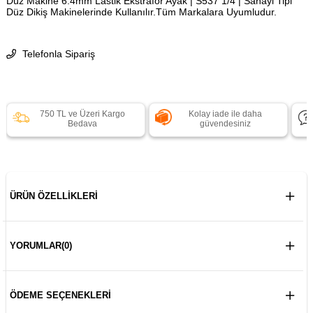
Düz Makine 6.4mm Lastik Ekstrafor Ayak | S537 1/4 | Sanayi Tipi
Düz Dikiş Makinelerinde Kullanılır.Tüm Markalara Uyumludur.
Telefonla Sipariş
750 TL ve Üzeri Kargo
Kolay iade ile daha
Bedava
güvendesiniz
ÜRÜN ÖZELLIKLERI
YORUMLAR
(0)
ÖDEME SEÇENEKLERI