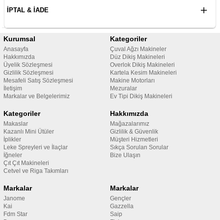
İPTAL & İADE
Kurumsal
Kategoriler
Anasayfa
Çuval Ağzı Makineler
Hakkımızda
Düz Dikiş Makineleri
Üyelik Sözleşmesi
Overlok Dikiş Makineleri
Gizlilik Sözleşmesi
Kartela Kesim Makineleri
Mesafeli Satış Sözleşmesi
Makine Motorları
İletişim
Mezuralar
Markalar ve Belgelerimiz
Ev Tipi Dikiş Makineleri
Kategoriler
Hakkımızda
Makaslar
Mağazalarımız
Kazanlı Mini Ütüler
Gizlilik & Güvenlik
İplikler
Müşteri Hizmetleri
Leke Spreyleri ve İlaçlar
Sıkça Sorulan Sorular
İğneler
Bize Ulaşın
Çıt Çıt Makineleri
Cetvel ve Riga Takımları
Markalar
Markalar
Janome
Gençler
Kai
Gazzella
Fdm Star
Saip