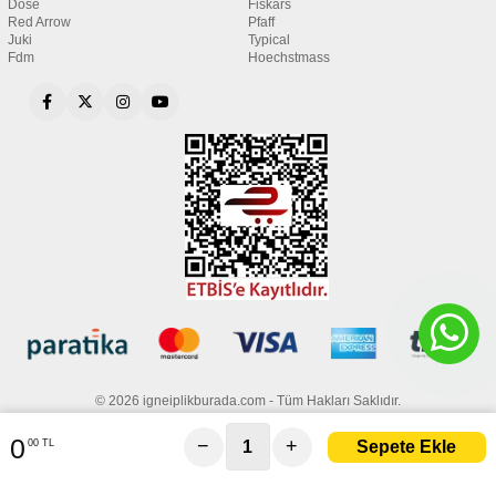
Dose
Fiskars
Red Arrow
Pfaff
Juki
Typical
Fdm
Hoechstmass
© 2026 igneiplikburada.com - Tüm Hakları Saklıdır.
0
−
+
00 TL