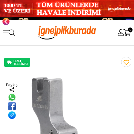
0
HIZLI
TESLİMAT
Paylaş