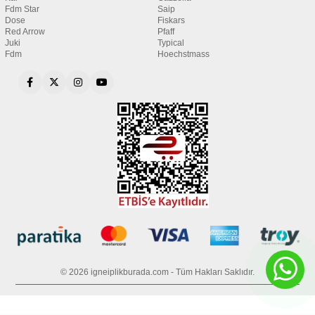
Fdm Star
Saip
Dose
Fiskars
Red Arrow
Pfaff
Juki
Typical
Fdm
Hoechstmass
© 2026 igneiplikburada.com - Tüm Hakları Saklıdır.