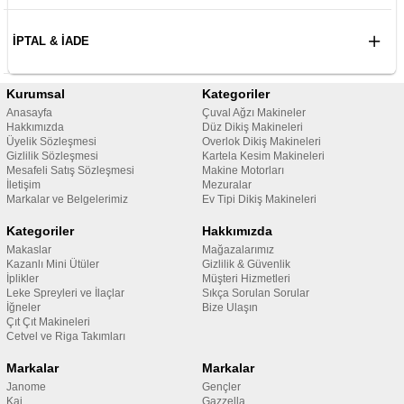
İPTAL & İADE
Kurumsal
Kategoriler
Anasayfa
Çuval Ağzı Makineler
Hakkımızda
Düz Dikiş Makineleri
Üyelik Sözleşmesi
Overlok Dikiş Makineleri
Gizlilik Sözleşmesi
Kartela Kesim Makineleri
Mesafeli Satış Sözleşmesi
Makine Motorları
İletişim
Mezuralar
Markalar ve Belgelerimiz
Ev Tipi Dikiş Makineleri
Kategoriler
Hakkımızda
Makaslar
Mağazalarımız
Kazanlı Mini Ütüler
Gizlilik & Güvenlik
İplikler
Müşteri Hizmetleri
Leke Spreyleri ve İlaçlar
Sıkça Sorulan Sorular
İğneler
Bize Ulaşın
Çıt Çıt Makineleri
Cetvel ve Riga Takımları
Markalar
Markalar
Janome
Gençler
Kai
Gazzella