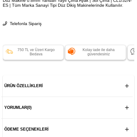
Düz Makine 0.8mm Yandan Yaylı Çima Ayak | Sol Çima | CL1/32N-
ES | Tüm Marka Sanayi Tipi Düz Dikiş Makinelerinde Kullanılır.
Telefonla Sipariş
750 TL ve Üzeri Kargo
Kolay iade ile daha
Bedava
güvendesiniz
ÜRÜN ÖZELLIKLERI
YORUMLAR
(0)
ÖDEME SEÇENEKLERI