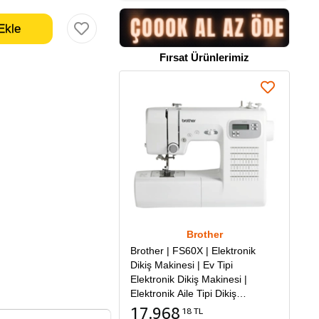
Fırsat Ürünlerimiz
Brother
Brother | FS60X | Elektronik
Dikiş Makinesi | Ev Tipi
Elektronik Dikiş Makinesi |
Elektronik Aile Tipi Dikiş
Makinesi
17.968
18 TL