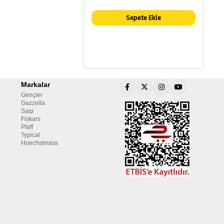
Sepete Ekle
Markalar
Gençler
Gazzella
Saip
Fiskars
Pfaff
Typical
Hoechstmass