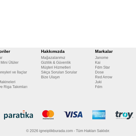
riler
Hakkımızda
Markalar
ar
Mağazalarımız
Janome
 Mini Ütüler
Gizlilik & Güvenlik
Kai
Müşteri Hizmetleri
Fdm Star
reyleri ve İlaçlar
Sıkça Sorulan Sorular
Dose
Bize Ulaşın
Red Arrow
Makineleri
Juki
ve Riga Takımları
Fdm
© 2026 igneiplikburada.com - Tüm Hakları Saklıdır.