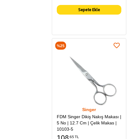
Sepete Ekle
%25
Singer
FDM Singer Dikiş Nakış Makası |
5 No | 12.7 Cm | Çelik Makas |
10103-5
108
65 TL