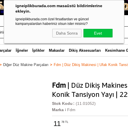
igneiplikburada.com masaüstü bildirimlerine
ekleyin.
igneiplikburada.com özel fırsatlardan ve güncel
kampanyalardan haberiniz olsun ister misiniz?
Daha Sonra
Evet
arçalar
İğneler
İplikler
Makaslar
Dikiş Aksesuarları
Kesimhane 
Diğer Düz Makine Parçaları
Fdm | Düz Dikiş Makinesi | Ufak Konik Tans
Fdm
| Düz Dikiş Makinesi
Konik Tansiyon Yayı | 2
Stok Kodu
(11.01052)
Marka
Fdm
:
11
78 TL