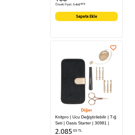
144
Önceki Fiyat:
86 TL
Sepete Ekle
Diğer
Knitpro | Ucu Değiştirilebilir | Tığ
Seti | Oasis Starter | 30981 |
2.085
05 TL