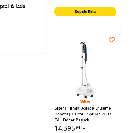
İptal & İade
Sepete Ekle
Silter
Silter | Firmini Askıda Ütüleme
Robotu | 1 Litre | Spr/Mn 2003
Fd | Döner Başlıklı
14.395
94 TL