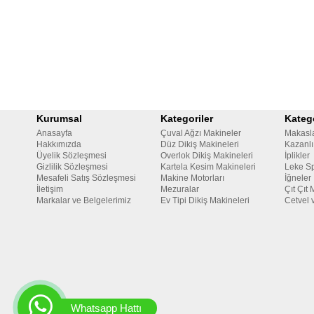
Kurumsal
Kategoriler
Katego
Anasayfa
Çuval Ağzı Makineler
Makasl
Hakkımızda
Düz Dikiş Makineleri
Kazanlı
Üyelik Sözleşmesi
Overlok Dikiş Makineleri
İplikler
Gizlilik Sözleşmesi
Kartela Kesim Makineleri
Leke Sp
Mesafeli Satış Sözleşmesi
Makine Motorları
İğneler
İletişim
Mezuralar
Çıt Çıt 
Markalar ve Belgelerimiz
Ev Tipi Dikiş Makineleri
Cetvel 
Whatsapp Hattı