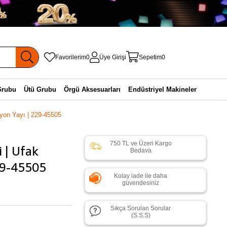
Favorilerim
0
Üye Girişi
Sepetim
0
Grubu
Ütü Grubu
Örgü Aksesuarları
Endüstriyel Makineler
iyon Yayı | 229-45505
750 TL ve Üzeri Kargo
 | Ufak
Bedava
29-45505
Kolay iade ile daha
güvendesiniz
Sıkça Sorulan Sorular
(S.S.S)