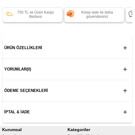
750 TL ve Üzeri Kargo
Kolay iade ile daha
Bedava
güvendesiniz
ÜRÜN ÖZELLIKLERI
YORUMLAR
(0)
ÖDEME SEÇENEKLERI
İPTAL & İADE
Kurumsal
Kategoriler