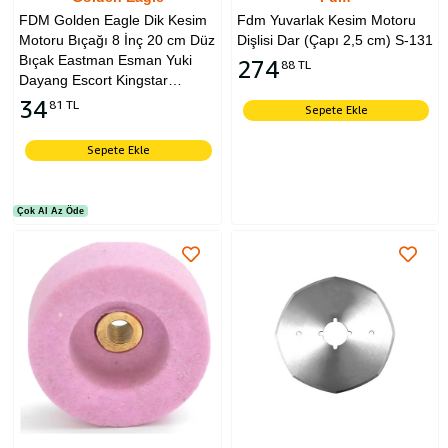
FDM Golden Eagle Dik Kesim
Fdm Yuvarlak Kesim Motoru
Motoru Bıçağı 8 İnç 20 cm Düz
Dişlisi Dar (Çapı 2,5 cm) S-131
Bıçak Eastman Esman Yuki
274
88 TL
Dayang Escort Kingstar
Uyumlu
34
81 TL
Sepete Ekle
Sepete Ekle
Çok Al Az Öde