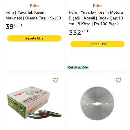
Fdm
Fdm
Fdm | Yuvarlak Kesim
Fdm | Yuvarlak Kesim Motoru
Makinesi | Bileme Taşı | S-150
Bıçağı | Köşeli | Bıçak Çap:10
cm | 8 Köşe | Rs-100 Bıçak
39
05 TL
332
23 TL
Sepete Ekle
Sepete Ekle
Çok Al Az Öde