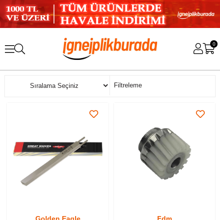
0
Sıralama
Filtreleme
Golden Eagle
Fdm