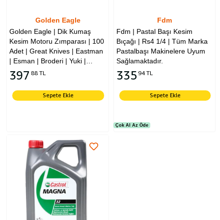
Golden Eagle
Fdm
Golden Eagle | Dik Kumaş
Fdm | Pastal Başı Kesim
Kesim Motoru Zımparası | 100
Bıçağı | Rs4 1/4 | Tüm Marka
Adet | Great Knives | Eastman
Pastalbaşı Makinelere Uyum
| Esman | Broderi | Yuki |
Sağlamaktadır.
Dayang | Escort | Kingstar
397
335
88 TL
94 TL
Marka Dik Kesim Motorlarına
Uyumludur
Sepete Ekle
Sepete Ekle
Çok Al Az Öde