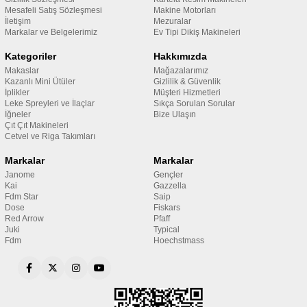
Mesafeli Satış Sözleşmesi
Makine Motorları
İletişim
Mezuralar
Markalar ve Belgelerimiz
Ev Tipi Dikiş Makineleri
Kategoriler
Hakkımızda
Makaslar
Mağazalarımız
Kazanlı Mini Ütüler
Gizlilik & Güvenlik
İplikler
Müşteri Hizmetleri
Leke Spreyleri ve İlaçlar
Sıkça Sorulan Sorular
İğneler
Bize Ulaşın
Çıt Çıt Makineleri
Cetvel ve Riga Takımları
Markalar
Markalar
Janome
Gençler
Kai
Gazzella
Fdm Star
Saip
Dose
Fiskars
Red Arrow
Pfaff
Juki
Typical
Fdm
Hoechstmass