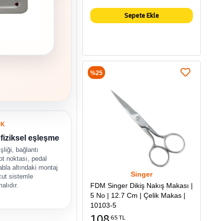
Sepete Ekle
%25
UK
fiziksel eşleşme
şliği, bağlantı
vot noktası, pedal
bla altındaki montaj
Singer
ut sistemle
FDM Singer Dikiş Nakış Makası |
malıdır.
5 No | 12.7 Cm | Çelik Makas |
10103-5
108
65 TL