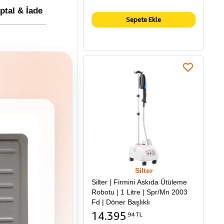
İptal & İade
Sepete Ekle
Silter
Silter | Firmini Askıda Ütüleme
Robotu | 1 Litre | Spr/Mn 2003
Fd | Döner Başlıklı
14.395
94 TL