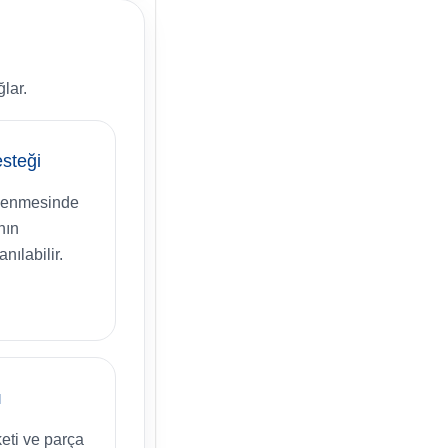
lar.
steği
ilenmesinde
nın
ılabilir.
ı
eti ve parça