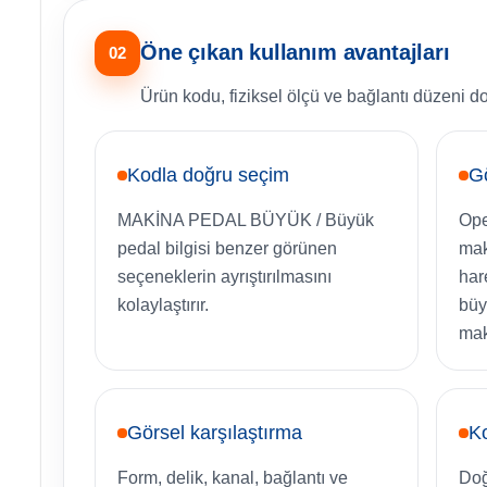
Öne çıkan kullanım avantajları
02
Ürün kodu, fiziksel ölçü ve bağlantı düzeni d
Kodla doğru seçim
Gö
MAKİNA PEDAL BÜYÜK / Büyük
Ope
pedal bilgisi benzer görünen
mak
seçeneklerin ayrıştırılmasını
har
kolaylaştırır.
büy
mak
Görsel karşılaştırma
Ko
Form, delik, kanal, bağlantı ve
Doğ