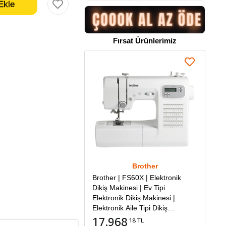
Fırsat Ürünlerimiz
Brother
Brother | FS60X | Elektronik
Dikiş Makinesi | Ev Tipi
Elektronik Dikiş Makinesi |
Elektronik Aile Tipi Dikiş
Makinesi
17.968
18 TL