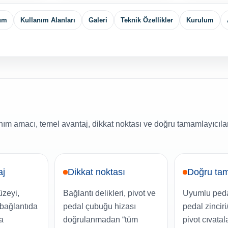
yum
Kullanım Alanları
Galeri
Teknik Özellikler
Kurulum
nım amacı, temel avantaj, dikkat noktası ve doğru tamamlayıcıla
aj
Dikkat noktası
Doğru tam
zeyi,
Bağlantı delikleri, pivot ve
Uyumlu peda
bağlantıda
pedal çubuğu hizası
pedal zinciri
a
doğrulanmadan “tüm
pivot cıvatala