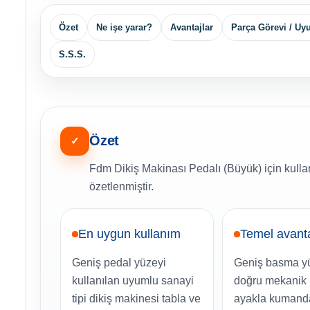
Özet
Ne işe yarar?
Avantajlar
Parça Görevi / U
S.S.S.
Özet
✓
Fdm Dikiş Makinası Pedalı (Büyük) için kulla
özetlenmiştir.
En uygun kullanım
Temel avant
Geniş pedal yüzeyi
Geniş basma yü
kullanılan uyumlu sanayi
doğru mekanik 
tipi dikiş makinesi tabla ve
ayakla kumand