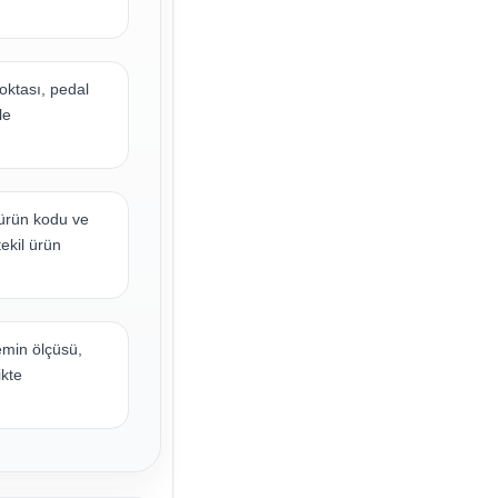
noktası, pedal
le
rün kodu ve
tekil ürün
emin ölçüsü,
ikte