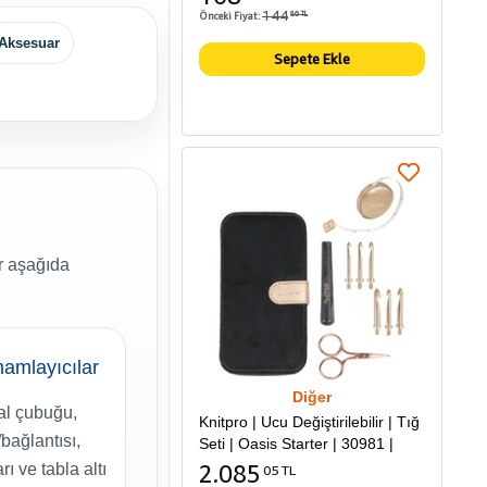
144
Önceki Fiyat:
86 TL
Aksesuar
Sepete Ekle
r aşağıda
amlayıcılar
Diğer
l çubuğu,
Knitpro | Ucu Değiştirilebilir | Tığ
/bağlantısı,
Seti | Oasis Starter | 30981 |
2.085
rı ve tabla altı
05 TL