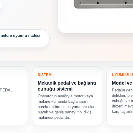
inelere uyumlu ifadesi
SİSTEM
UYUMLUL
Mekanik pedal ve bağlantı
Model ve 
çubuğu sistemi
 PEDAL
Pedalın geni
delikleri, pi
Operatörün ayağıyla motor veya
çubuğu ve ta
makine kumanda bağlantısını
düzeni mevc
hareket ettirmesine yardımcı olan
karşılaştırıl
büyük ve geniş sanayi tipi dikiş
makinesi pedalıdır.