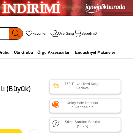
Favorilerim
0
Üye Girişi
Sepetim
0
Grubu
Ütü Grubu
Örgü Aksesuarları
Endüstriyel Makineler
750 TL ve Üzeri Kargo
lı (Büyük)
Bedava
Kolay iade ile daha
güvendesiniz
Sıkça Sorulan Sorular
(S.S.S)