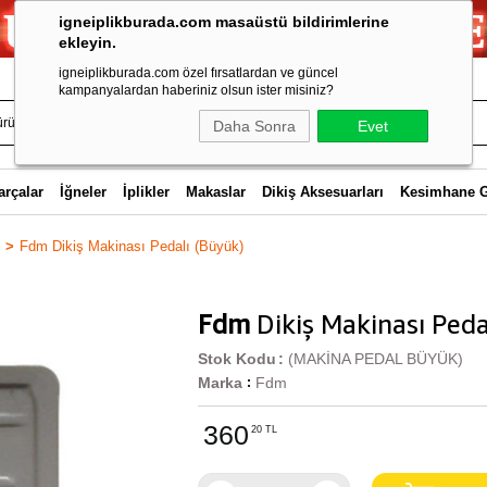
igneiplikburada.com masaüstü bildirimlerine
ekleyin.
igneiplikburada.com özel fırsatlardan ve güncel
kampanyalardan haberiniz olsun ister misiniz?
Daha Sonra
Evet
arçalar
İğneler
İplikler
Makaslar
Dikiş Aksesuarları
Kesimhane 
Fdm Dikiş Makinası Pedalı (Büyük)
Fdm
Dikiş Makinası Peda
Stok Kodu
(MAKİNA PEDAL BÜYÜK)
Marka
Fdm
:
360
20 TL