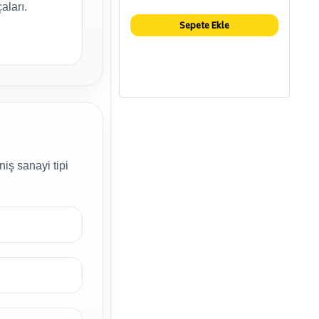
aları.
Sepete Ekle
iş sanayi tipi