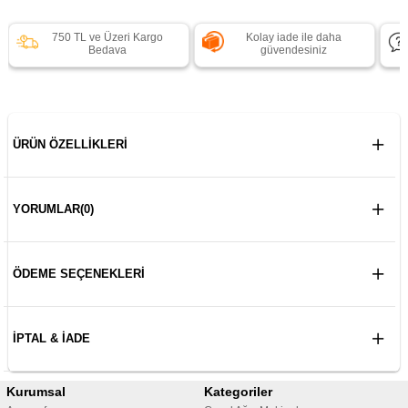
750 TL ve Üzeri Kargo
Kolay iade ile daha
Bedava
güvendesiniz
ÜRÜN ÖZELLIKLERI
YORUMLAR
(0)
ÖDEME SEÇENEKLERI
İPTAL & İADE
Kurumsal
Kategoriler