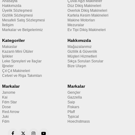
Anasayfa
Çuval Ağzı Makineler
Hakkımızda
Düz Dikiş Makineleri
Üyelik Sözleşmesi
Overlok Dikiş Makineleri
Gizlilik Sözleşmesi
Kartela Kesim Makineleri
Mesafeli Satış Sözleşmesi
Makine Motorları
İletişim
Mezuralar
Markalar ve Belgelerimiz
Ev Tipi Dikiş Makineleri
Kategoriler
Hakkımızda
Makaslar
Mağazalarımız
Kazanlı Mini Ütüler
Gizlilik & Güvenlik
İplikler
Müşteri Hizmetleri
Leke Spreyleri ve İlaçlar
Sıkça Sorulan Sorular
İğneler
Bize Ulaşın
Çıt Çıt Makineleri
Cetvel ve Riga Takımları
Markalar
Markalar
Janome
Gençler
Kai
Gazzella
Fdm Star
Saip
Dose
Fiskars
Red Arrow
Pfaff
Juki
Typical
Fdm
Hoechstmass