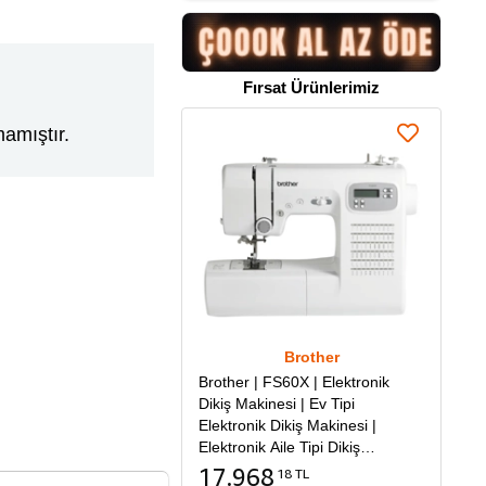
Fırsat Ürünlerimiz
amıştır.
Brother
Brother | FS60X | Elektronik
Dikiş Makinesi | Ev Tipi
Elektronik Dikiş Makinesi |
Elektronik Aile Tipi Dikiş
Makinesi
17.968
18 TL