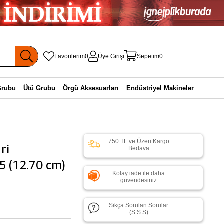
Favorilerim
0
Üye Girişi
Sepetim
0
Grubu
Ütü Grubu
Örgü Aksesuarları
Endüstriyel Makineler
750 TL ve Üzeri Kargo
ri
Bedava
5 (12.70 cm)
Kolay iade ile daha
güvendesiniz
Sıkça Sorulan Sorular
(S.S.S)