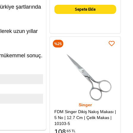
ürkiye şartlarında
Sepete Ekle
lerek uzun yıllar
%25
ta mükemmel sonuç.
Singer
FDM Singer Dikiş Nakış Makası |
5 No | 12.7 Cm | Çelik Makas |
10103-5
108
65 TL