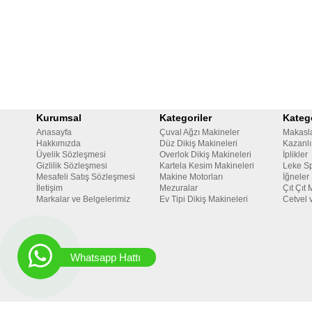
Kurumsal
Kategoriler
Katego
Anasayfa
Çuval Ağzı Makineler
Makasl
Hakkımızda
Düz Dikiş Makineleri
Kazanlı
Üyelik Sözleşmesi
Overlok Dikiş Makineleri
İplikler
Gizlilik Sözleşmesi
Kartela Kesim Makineleri
Leke Sp
Mesafeli Satış Sözleşmesi
Makine Motorları
İğneler
İletişim
Mezuralar
Çıt Çıt 
Markalar ve Belgelerimiz
Ev Tipi Dikiş Makineleri
Cetvel 
Whatsapp Hattı