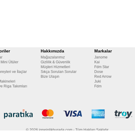
riler
Hakkımızda
Markalar
ar
Mağazalarımız
Janome
 Mini Ütüler
Gizlilik & Güvenlik
Kai
Müşteri Hizmetleri
Fdm Star
reyleri ve İlaçlar
Sıkça Sorulan Sorular
Dose
Bize Ulaşın
Red Arrow
Makineleri
Juki
ve Riga Takımları
Fdm
© 2026 igneiplikburada.com - Tüm Hakları Saklıdır.