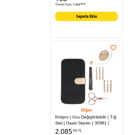
144
Önceki Fiyat:
86 TL
Sepete Ekle
Diğer
Knitpro | Ucu Değiştirilebilir | Tığ
Seti | Oasis Starter | 30981 |
2.085
05 TL