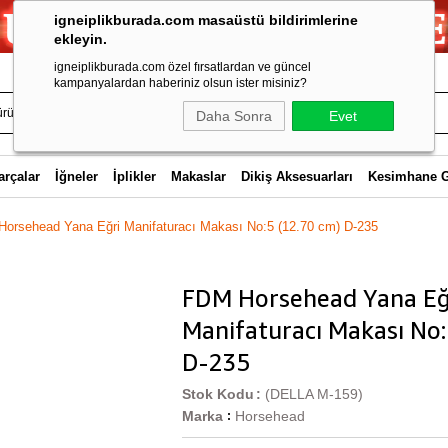
igneiplikburada.com masaüstü bildirimlerine
ekleyin.
igneiplikburada.com özel fırsatlardan ve güncel
kampanyalardan haberiniz olsun ister misiniz?
Daha Sonra
Evet
arçalar
İğneler
İplikler
Makaslar
Dikiş Aksesuarları
Kesimhane 
orsehead Yana Eğri Manifaturacı Makası No:5 (12.70 cm) D-235
FDM Horsehead Yana Eğ
Manifaturacı Makası No:
D-235
Stok Kodu
(DELLA M-159)
Marka
Horsehead
: