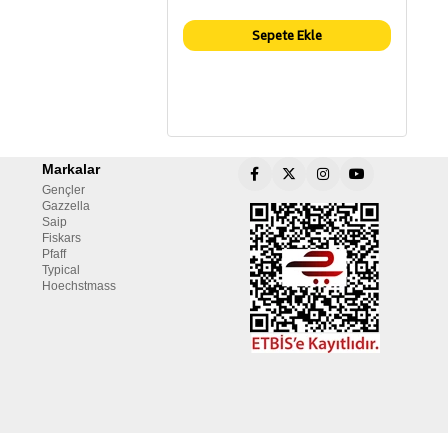
Sepete Ekle
Markalar
Gençler
Gazzella
Saip
Fiskars
Pfaff
Typical
Hoechstmass