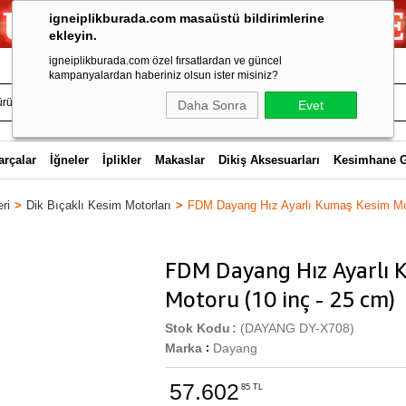
igneiplikburada.com masaüstü bildirimlerine
ekleyin.
igneiplikburada.com özel fırsatlardan ve güncel
kampanyalardan haberiniz olsun ister misiniz?
Daha Sonra
Evet
arçalar
İğneler
İplikler
Makaslar
Dikiş Aksesuarları
Kesimhane 
ri
Dik Bıçaklı Kesim Motorları
FDM Dayang Hız Ayarlı Kumaş Kesim Mot
FDM Dayang Hız Ayarlı 
Motoru (10 inç - 25 cm)
Stok Kodu
(DAYANG DY-X708)
Marka
Dayang
:
57.602
85 TL