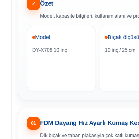
Özet
✓
Model, kapasite bilgileri, kullanım alanı ve p
Model
Bıçak ölçüs
DY-X708 10 inç
10 inç / 25 cm
FDM Dayang Hız Ayarlı Kumaş Kesi
01
Dik bıçak ve taban plakasıyla çok katlı kumaş 