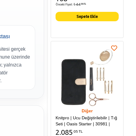
144
Önceki Fiyat:
86 TL
Sepete Ekle
ktası
itesi gerçek
mune üzerinde
; yalnızca
atör
.
Diğer
Knitpro | Ucu Değiştirilebilir | Tığ
Seti | Oasis Starter | 30981 |
2.085
05 TL