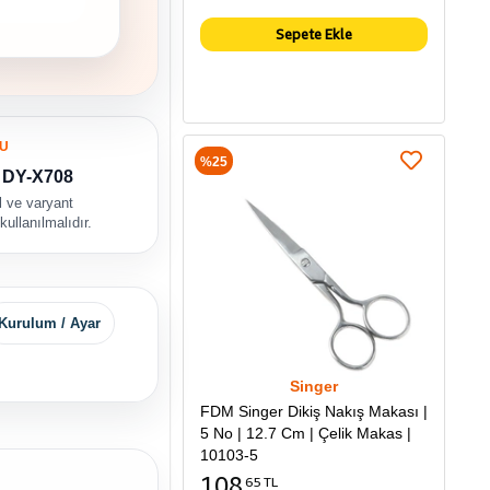
Sepete Ekle
U
%25
DY-X708
 ve varyant
kullanılmalıdır.
Kurulum / Ayar
Singer
FDM Singer Dikiş Nakış Makası |
5 No | 12.7 Cm | Çelik Makas |
10103-5
108
65 TL