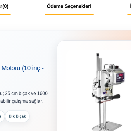
r
(0)
Ödeme Seçenekleri
otoru (10 inç -
ru; 25 cm bıçak ve 1600
bilir çalışma sağlar.
W
Dik Bıçak