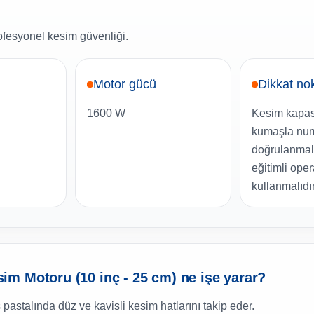
rofesyonel kesim güvenliği.
ü
Motor gücü
Dikkat no
1600 W
Kesim kapas
kumaşla nu
doğrulanmalı
eğitimli oper
kullanmalıdır
m Motoru (10 inç - 25 cm) ne işe yarar?
pastalında düz ve kavisli kesim hatlarını takip eder.