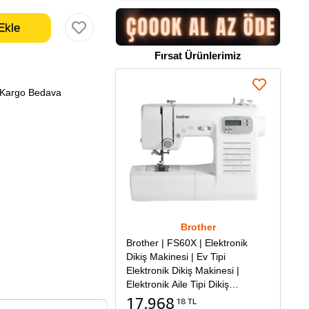
Fırsat Ürünlerimiz
Kargo Bedava
Brother
Brother | FS60X | Elektronik
Dikiş Makinesi | Ev Tipi
Elektronik Dikiş Makinesi |
Elektronik Aile Tipi Dikiş
Makinesi
17.968
18 TL