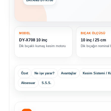
DAYANG DY-X708
MODEL
BIÇAK ÖLÇÜSÜ
DY-X708 10 inç
10 inç / 25 cm
Dik bıçaklı kumaş kesim motoru
Dik bıçağın nominal b
Özet
Ne işe yarar?
Avantajlar
Kesim Sistemi / K
Aksesuar
S.S.S.