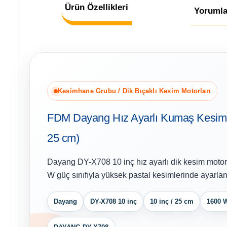
Ürün Özellikleri
Yorumla
Kesimhane Grubu / Dik Bıçaklı Kesim Motorları
FDM Dayang Hız Ayarlı Kumaş Kesim M
25 cm)
Dayang DY-X708 10 inç hız ayarlı dik kesim moto
W güç sınıfıyla yüksek pastal kesimlerinde ayarlana
Dayang
DY-X708 10 inç
10 inç / 25 cm
1600 