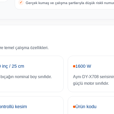
Gerçek kumaş ve çalışma şartlarıyla düşük riskli numun
e temel çalışma özellikleri.
 inç / 25 cm
1600 W
 bıçağın nominal boy sınıfıdır.
Aynı DY-X708 serisini
güçlü motor sınıfıdır.
ntrollü kesim
Ürün kodu