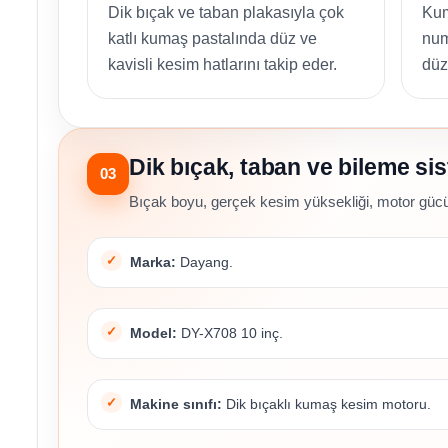
Dik bıçak ve taban plakasıyla çok
Kum
katlı kumaş pastalında düz ve
num
kavisli kesim hatlarını takip eder.
düz
Dik bıçak, taban ve bileme si
03
Bıçak boyu, gerçek kesim yüksekliği, motor gücü, d
Marka:
Dayang.
Model:
DY-X708 10 inç.
Makine sınıfı:
Dik bıçaklı kumaş kesim motoru.