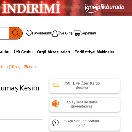
Favorilerim
0
Üye Girişi
Sepetim
0
Grubu
Ütü Grubu
Örgü Aksesuarları
Endüstriyel Makineler
oru (10 inç - 25 cm)
750 TL ve Üzeri Kargo
Kumaş Kesim
Bedava
Kolay iade ile daha
güvendesiniz
Sıkça Sorulan Sorular
(S.S.S)