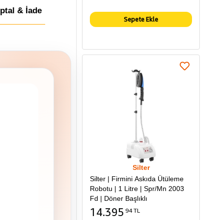
İptal & İade
Sepete Ekle
Silter
Silter | Firmini Askıda Ütüleme
Robotu | 1 Litre | Spr/Mn 2003
Fd | Döner Başlıklı
14.395
94 TL