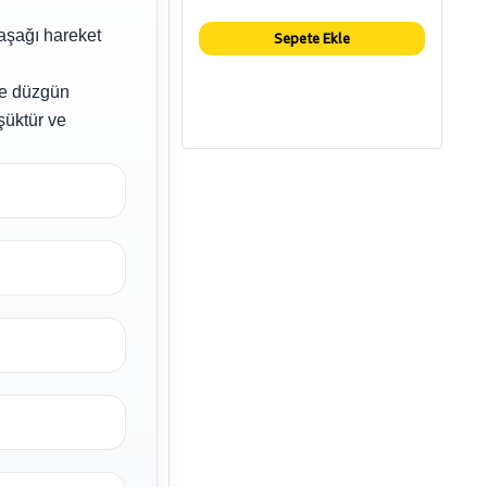
-aşağı hareket
Sepete Ekle
 ve düzgün
şüktür ve