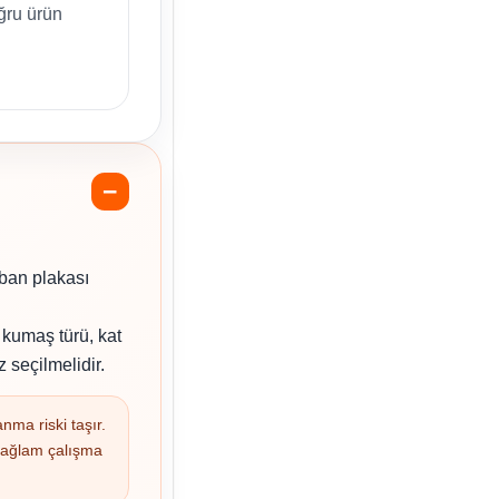
ru ürün
aban plakası
 kumaş türü, kat
 seçilmelidir.
nma riski taşır.
 sağlam çalışma