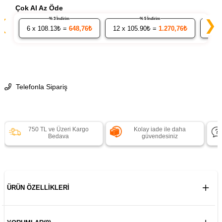
Çok Al Az Öde
% 3 İndirim
% 5 İndirim
❮
❯
6
x 108.13₺ =
648,76₺
12
x 105.90₺ =
1.270,76₺
24
x
Telefonla Sipariş
750 TL ve Üzeri Kargo
Kolay iade ile daha
Bedava
güvendesiniz
ÜRÜN ÖZELLIKLERI