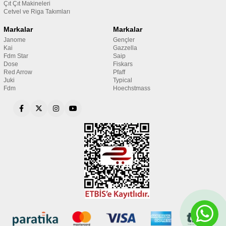
Çıt Çıt Makineleri
Cetvel ve Riga Takımları
Markalar
Markalar
Janome
Gençler
Kai
Gazzella
Fdm Star
Saip
Dose
Fiskars
Red Arrow
Pfaff
Juki
Typical
Fdm
Hoechstmass