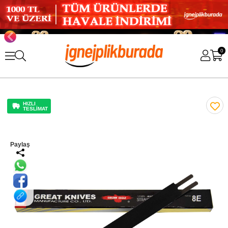
0
HIZLI
TESLİMAT
Paylaş