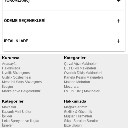
YORUMLAR
(0)
ÖDEME SEÇENEKLERI
İPTAL & İADE
Kurumsal
Kategoriler
Anasayfa
Çuval Ağzı Makineler
Hakkımızda
Düz Dikiş Makineleri
Üyelik Sözleşmesi
Overlok Dikiş Makineleri
Gizlilik Sözleşmesi
Kartela Kesim Makineleri
Mesafeli Satış Sözleşmesi
Makine Motorları
İletişim
Mezuralar
Markalar ve Belgelerimiz
Ev Tipi Dikiş Makineleri
Kategoriler
Hakkımızda
Makaslar
Mağazalarımız
Kazanlı Mini Ütüler
Gizlilik & Güvenlik
İplikler
Müşteri Hizmetleri
Leke Spreyleri ve İlaçlar
Sıkça Sorulan Sorular
İğneler
Bize Ulaşın