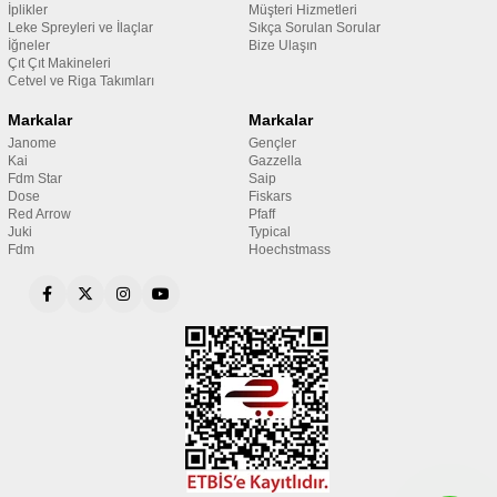
İplikler
Müşteri Hizmetleri
Leke Spreyleri ve İlaçlar
Sıkça Sorulan Sorular
İğneler
Bize Ulaşın
Çıt Çıt Makineleri
Cetvel ve Riga Takımları
Markalar
Markalar
Janome
Gençler
Kai
Gazzella
Fdm Star
Saip
Dose
Fiskars
Red Arrow
Pfaff
Juki
Typical
Fdm
Hoechstmass