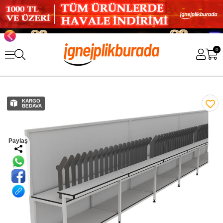
0
KARGO
BEDAVA
Paylaş