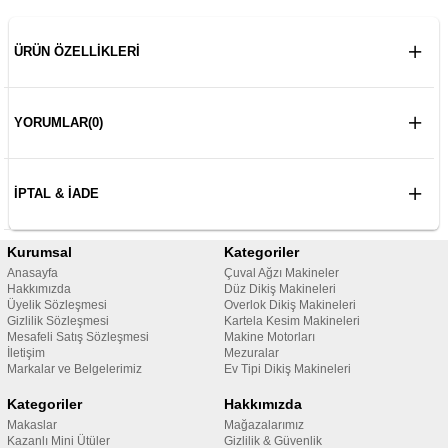
ÜRÜN ÖZELLIKLERI
YORUMLAR
(0)
İPTAL & İADE
Kurumsal
Kategoriler
Anasayfa
Çuval Ağzı Makineler
Hakkımızda
Düz Dikiş Makineleri
Üyelik Sözleşmesi
Overlok Dikiş Makineleri
Gizlilik Sözleşmesi
Kartela Kesim Makineleri
Mesafeli Satış Sözleşmesi
Makine Motorları
İletişim
Mezuralar
Markalar ve Belgelerimiz
Ev Tipi Dikiş Makineleri
Kategoriler
Hakkımızda
Makaslar
Mağazalarımız
Kazanlı Mini Ütüler
Gizlilik & Güvenlik