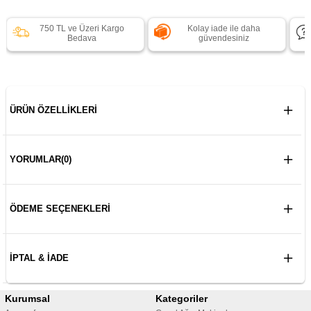
750 TL ve Üzeri Kargo
Kolay iade ile daha
Bedava
güvendesiniz
ÜRÜN ÖZELLIKLERI
YORUMLAR
(0)
ÖDEME SEÇENEKLERI
İPTAL & İADE
Kurumsal
Kategoriler