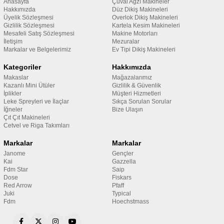
Anasayfa
Çuval Ağzı Makineler
Hakkımızda
Düz Dikiş Makineleri
Üyelik Sözleşmesi
Overlok Dikiş Makineleri
Gizlilik Sözleşmesi
Kartela Kesim Makineleri
Mesafeli Satış Sözleşmesi
Makine Motorları
İletişim
Mezuralar
Markalar ve Belgelerimiz
Ev Tipi Dikiş Makineleri
Kategoriler
Hakkımızda
Makaslar
Mağazalarımız
Kazanlı Mini Ütüler
Gizlilik & Güvenlik
İplikler
Müşteri Hizmetleri
Leke Spreyleri ve İlaçlar
Sıkça Sorulan Sorular
İğneler
Bize Ulaşın
Çıt Çıt Makineleri
Cetvel ve Riga Takımları
Markalar
Markalar
Janome
Gençler
Kai
Gazzella
Fdm Star
Saip
Dose
Fiskars
Red Arrow
Pfaff
Juki
Typical
Fdm
Hoechstmass