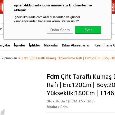
igneiplikburada.com masaüstü bildirimlerine
ekleyin.
igneiplikburada.com özel fırsatlardan ve güncel
kampanyalardan haberiniz olsun ister misiniz?
Daha Sonra
Evet
arçalar
İğneler
İplikler
Makaslar
Dikiş Aksesuarları
Kesimhane 
 Ekipmanları
Fdm Çift Taraflı Kumaş Dinlendirme Rafı | En:120Cm | Boy:2
Fdm
Çift Taraflı Kumaş
Rafı | En:120Cm | Boy:2
Yükseklik:180Cm | T146
Stok Kodu
(FDM TM-T146)
Marka
Fdm
: