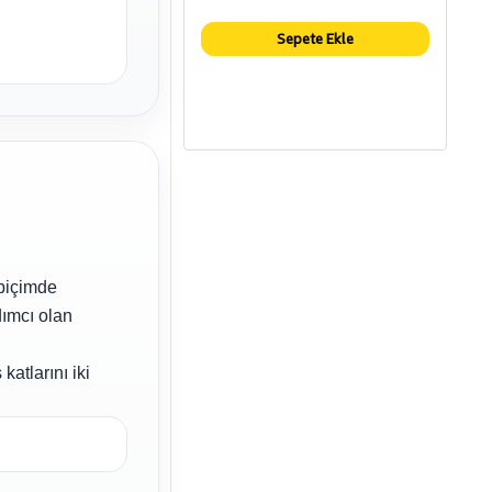
Sepete Ekle
 biçimde
dımcı olan
atlarını iki