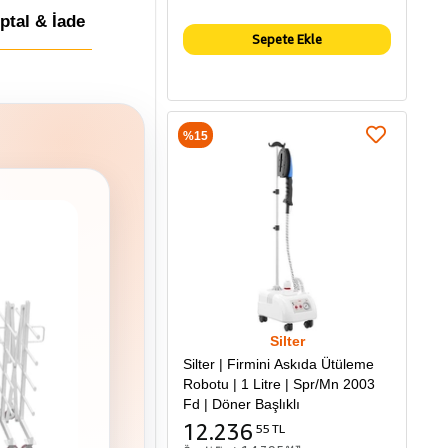
İptal & İade
Sepete Ekle
%15
Silter
Silter | Firmini Askıda Ütüleme
Robotu | 1 Litre | Spr/Mn 2003
Fd | Döner Başlıklı
12.236
55 TL