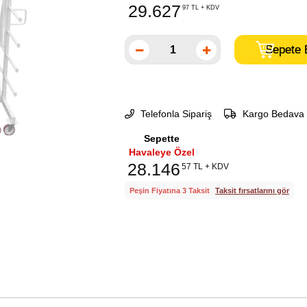
29.627
97 TL + KDV
Telefonla Sipariş
Kargo Bedava
Sepette
Havaleye Özel
28.146
57 TL + KDV
Peşin Fiyatına 3 Taksit
Taksit fırsatlarını gör