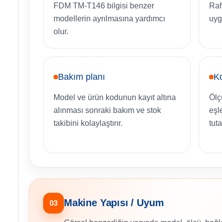
FDM TM-T146 bilgisi benzer
Raf
modellerin ayrılmasına yardımcı
uyg
olur.
Bakım planı
Ko
Model ve ürün kodunun kayıt altına
Ölç
alınması sonraki bakım ve stok
eşl
takibini kolaylaştırır.
tut
Makine Yapısı / Uyum
03