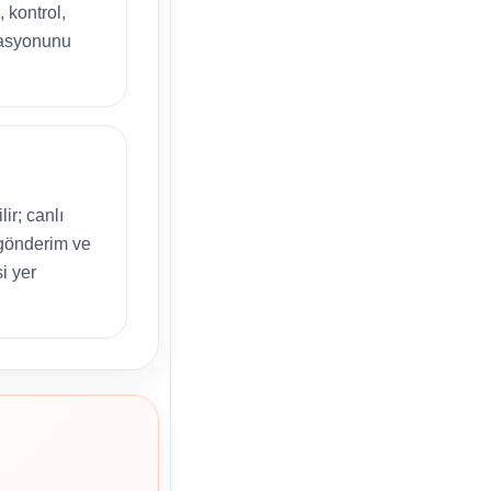
, kontrol,
rasyonunu
lir; canlı
gönderim ve
si yer