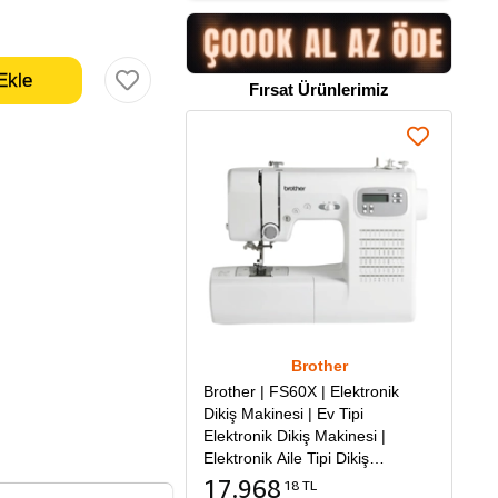
Fırsat Ürünlerimiz
Brother
Brother | FS60X | Elektronik
Dikiş Makinesi | Ev Tipi
Elektronik Dikiş Makinesi |
Elektronik Aile Tipi Dikiş
Makinesi
17.968
18 TL