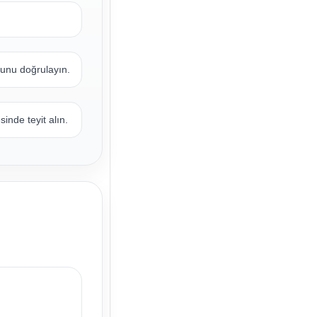
ı
ğunu doğrulayın.
inde teyit alın.