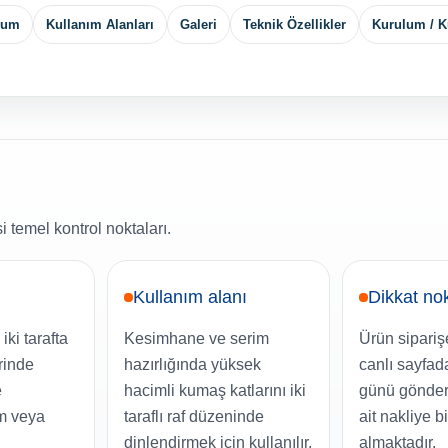
yum
Kullanım Alanları
Galeri
Teknik Özellikler
Kurulum / K
 temel kontrol noktaları.
Kullanım alanı
Dikkat no
iki tarafta
Kesimhane ve serim
Ürün siparişe
rinde
hazırlığında yüksek
canlı sayfad
e
hacimli kumaş katlarını iki
günü gönderi
im veya
taraflı raf düzeninde
ait nakliye bi
dinlendirmek için kullanılır.
almaktadır.