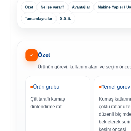
Özet
Ne işe yarar?
Avantajlar
Makine Yapısı / U
Tamamlayıcılar
S.S.S.
Özet
✓
Ürünün görevi, kullanım alanı ve seçim öncesi
Ürün grubu
Temel görev
Çift taraflı kumaş
Kumaş katlarını 
dinlendirme rafı
çoklu raflar üze
düzenli biçimd
bekleterek ser
kesim öncesi