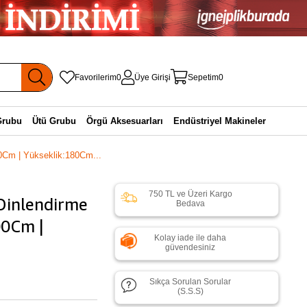
Favorilerim
0
Üye Girişi
Sepetim
0
Grubu
Ütü Grubu
Örgü Aksesuarları
Endüstriyel Makineler
00Cm | Yükseklik:180Cm...
750 TL ve Üzeri Kargo
 Dinlendirme
Bedava
00Cm |
Kolay iade ile daha
güvendesiniz
Sıkça Sorulan Sorular
(S.S.S)