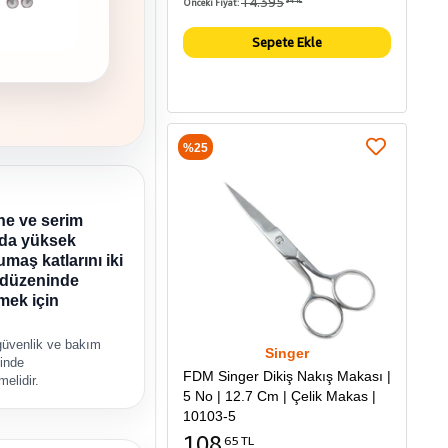
14.395
Önceki Fiyat:
94 TL
Sepete Ekle
%25
e ve serim
nda yüksek
umaş katlarını iki
af düzeninde
mek için
güvenlik ve bakım
Singer
inde
FDM Singer Dikiş Nakış Makası |
melidir.
5 No | 12.7 Cm | Çelik Makas |
10103-5
108
65 TL