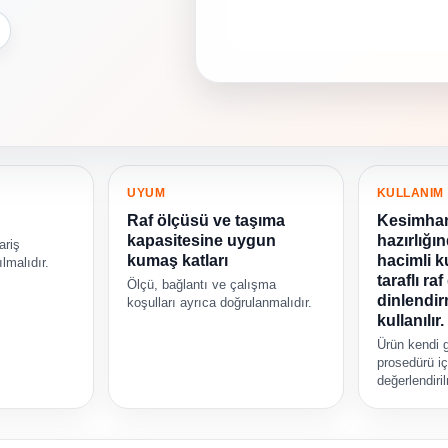
UYUM
KULLANIM
Raf ölçüsü ve taşıma
Kesimhan
kapasitesine uygun
hazırlığı
ariş
kumaş katları
hacimli k
lmalıdır.
taraflı r
Ölçü, bağlantı ve çalışma
dinlendir
koşulları ayrıca doğrulanmalıdır.
kullanılır.
Ürün kendi 
prosedürü iç
değerlendiril