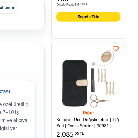
144
Önceki Fiyat:
86 TL
ullanım
Sepete Ekle
ktası
 özel üretilir;
a 7–10 iş
Diğer
Knitpro | Ucu Değiştirilebilir | Tığ
m ve alıcıya
Seti | Oasis Starter | 30981 |
lgisi yer
2.085
05 TL