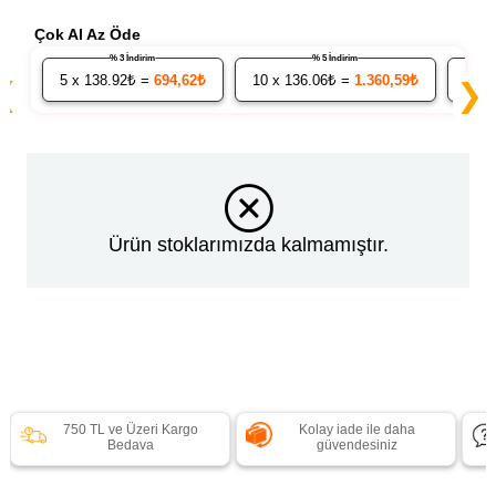
Çok Al Az Öde
% 3 İndirim
% 5 İndirim
5
x 138.92₺ =
694,62₺
10
x 136.06₺ =
1.360,59₺
20
x
❮
❯
Ürün stoklarımızda kalmamıştır.
750 TL ve Üzeri Kargo
Kolay iade ile daha
Bedava
güvendesiniz