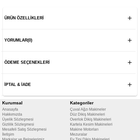
ÜRÜN ÖZELLIKLERI
YORUMLAR
(0)
ÖDEME SEÇENEKLERI
İPTAL & İADE
Kurumsal
Kategoriler
Anasayfa
Çuval Ağzı Makineler
Hakkımızda
Düz Dikiş Makineleri
Üyelik Sözleşmesi
Overlok Dikiş Makineleri
Gizlilik Sözleşmesi
Kartela Kesim Makineleri
Mesafeli Satış Sözleşmesi
Makine Motorları
İletişim
Mezuralar
Markalar ve Belgelerimiz
Ev Tipi Dikiş Makineleri