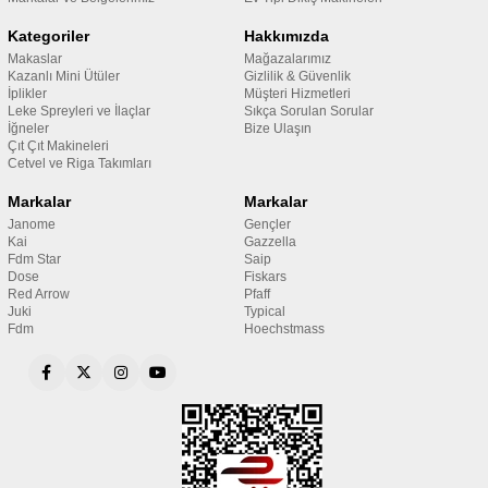
Kategoriler
Hakkımızda
Makaslar
Mağazalarımız
Kazanlı Mini Ütüler
Gizlilik & Güvenlik
İplikler
Müşteri Hizmetleri
Leke Spreyleri ve İlaçlar
Sıkça Sorulan Sorular
İğneler
Bize Ulaşın
Çıt Çıt Makineleri
Cetvel ve Riga Takımları
Markalar
Markalar
Janome
Gençler
Kai
Gazzella
Fdm Star
Saip
Dose
Fiskars
Red Arrow
Pfaff
Juki
Typical
Fdm
Hoechstmass