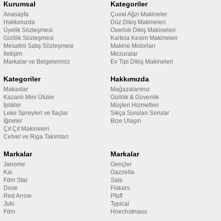
Kurumsal
Kategoriler
Anasayfa
Çuval Ağzı Makineler
Hakkımızda
Düz Dikiş Makineleri
Üyelik Sözleşmesi
Overlok Dikiş Makineleri
Gizlilik Sözleşmesi
Kartela Kesim Makineleri
Mesafeli Satış Sözleşmesi
Makine Motorları
İletişim
Mezuralar
Markalar ve Belgelerimiz
Ev Tipi Dikiş Makineleri
Kategoriler
Hakkımızda
Makaslar
Mağazalarımız
Kazanlı Mini Ütüler
Gizlilik & Güvenlik
İplikler
Müşteri Hizmetleri
Leke Spreyleri ve İlaçlar
Sıkça Sorulan Sorular
İğneler
Bize Ulaşın
Çıt Çıt Makineleri
Cetvel ve Riga Takımları
Markalar
Markalar
Janome
Gençler
Kai
Gazzella
Fdm Star
Saip
Dose
Fiskars
Red Arrow
Pfaff
Juki
Typical
Fdm
Hoechstmass