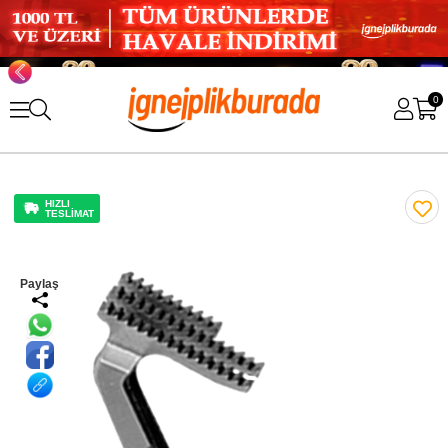
0
HIZLI
TESLİMAT
Paylaş