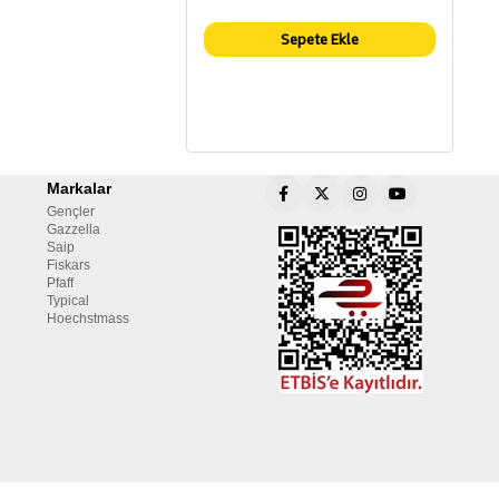
Sepete Ekle
Markalar
Gençler
Gazzella
Saip
Fiskars
Pfaff
Typical
Hoechstmass