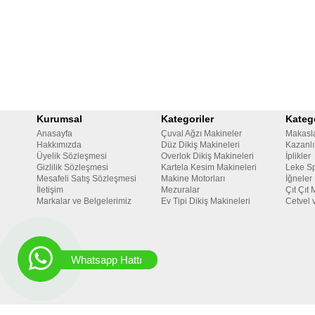
Kurumsal
Kategoriler
Katego
Anasayfa
Çuval Ağzı Makineler
Makasl
Hakkımızda
Düz Dikiş Makineleri
Kazanlı
Üyelik Sözleşmesi
Overlok Dikiş Makineleri
İplikler
Gizlilik Sözleşmesi
Kartela Kesim Makineleri
Leke Sp
Mesafeli Satış Sözleşmesi
Makine Motorları
İğneler
İletişim
Mezuralar
Çıt Çıt 
Markalar ve Belgelerimiz
Ev Tipi Dikiş Makineleri
Cetvel 
Whatsapp Hattı