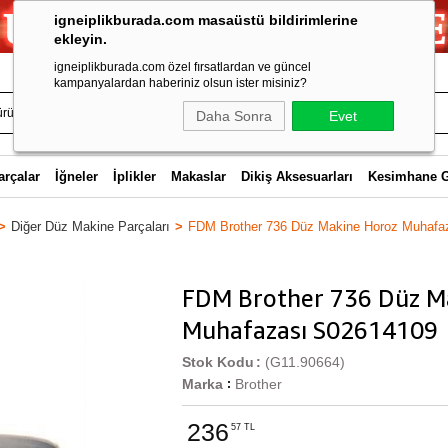
igneiplikburada.com masaüstü bildirimlerine
ekleyin.
igneiplikburada.com özel fırsatlardan ve güncel
kampanyalardan haberiniz olsun ister misiniz?
Daha Sonra
Evet
arçalar
İğneler
İplikler
Makaslar
Dikiş Aksesuarları
Kesimhane 
Diğer Düz Makine Parçaları
FDM Brother 736 Düz Makine Horoz Muhafa
FDM Brother 736 Düz M
Muhafazası S02614109
Stok Kodu
(G11.90664)
Marka
Brother
:
236
57 TL