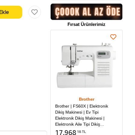
Fırsat Ürünlerimiz
Brother
Brother | FS60X | Elektronik
Dikiş Makinesi | Ev Tipi
Elektronik Dikiş Makinesi |
Elektronik Aile Tipi Dikiş
Makinesi
17.968
18 TL