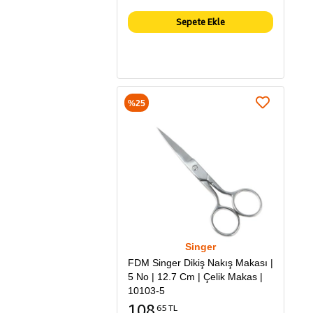
Sepete Ekle
%25
Singer
FDM Singer Dikiş Nakış Makası |
5 No | 12.7 Cm | Çelik Makas |
10103-5
108
65 TL