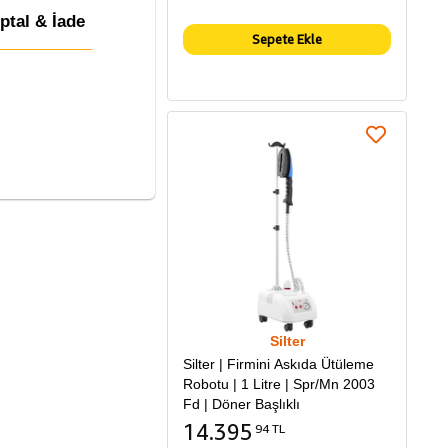
İptal & İade
Sepete Ekle
Silter
Silter | Firmini Askıda Ütüleme
Robotu | 1 Litre | Spr/Mn 2003
Fd | Döner Başlıklı
14.395
94 TL