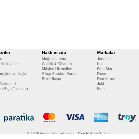
riler
Hakkımızda
Markalar
ar
Mağazalarımız
Janome
 Mini Ütüler
Gizlilik & Güvenlik
Kai
Müşteri Hizmetleri
Fdm Star
reyleri ve İlaçlar
Sıkça Sorulan Sorular
Dose
Bize Ulaşın
Red Arrow
Makineleri
Juki
ve Riga Takımları
Fdm
© 2026 igneiplikburada.com - Tüm Hakları Saklıdır.