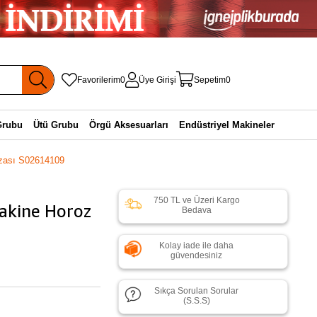
Favorilerim
0
Üye Girişi
Sepetim
0
Grubu
Ütü Grubu
Örgü Aksesuarları
Endüstriyel Makineler
zası S02614109
750 TL ve Üzeri Kargo
akine Horoz
Bedava
Kolay iade ile daha
güvendesiniz
Sıkça Sorulan Sorular
(S.S.S)