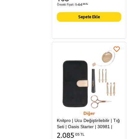
144
Önceki Fiyat:
86 TL
Sepete Ekle
Diğer
Knitpro | Ucu Değiştirilebilir | Tığ
Seti | Oasis Starter | 30981 |
2.085
05 TL