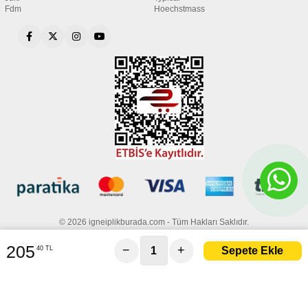
Fdm
Hoechstmass
© 2026 igneiplikburada.com - Tüm Hakları Saklıdır.
205
−
+
40 TL