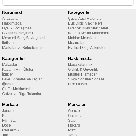
Kurumsal
Kategoriler
Anasayfa
Çuval Ağzı Makineler
Hakkımızda
Düz Dikiş Makineleri
Üyelik Sözleşmesi
Overlok Dikiş Makineleri
Gizlilik Sözleşmesi
Kartela Kesim Makineleri
Mesafeli Satış Sözleşmesi
Makine Motorları
İletişim
Mezuralar
Markalar ve Belgelerimiz
Ev Tipi Dikiş Makineleri
Kategoriler
Hakkımızda
Makaslar
Mağazalarımız
Kazanlı Mini Ütüler
Gizlilik & Güvenlik
İplikler
Müşteri Hizmetleri
Leke Spreyleri ve İlaçlar
Sıkça Sorulan Sorular
İğneler
Bize Ulaşın
Çıt Çıt Makineleri
Cetvel ve Riga Takımları
Markalar
Markalar
Janome
Gençler
Kai
Gazzella
Fdm Star
Saip
Dose
Fiskars
Red Arrow
Pfaff
Juki
Typical