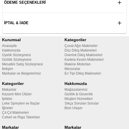
ÖDEME SEÇENEKLERI
İPTAL & İADE
Kurumsal
Kategoriler
Anasayfa
Çuval Ağzı Makineler
Hakkımızda
Düz Dikiş Makineleri
Üyelik Sözleşmesi
Overlok Dikiş Makineleri
Gizlilik Sözleşmesi
Kartela Kesim Makineleri
Mesafeli Satış Sözleşmesi
Makine Motorları
İletişim
Mezuralar
Markalar ve Belgelerimiz
Ev Tipi Dikiş Makineleri
Kategoriler
Hakkımızda
Makaslar
Mağazalarımız
Kazanlı Mini Ütüler
Gizlilik & Güvenlik
İplikler
Müşteri Hizmetleri
Leke Spreyleri ve İlaçlar
Sıkça Sorulan Sorular
İğneler
Bize Ulaşın
Çıt Çıt Makineleri
Cetvel ve Riga Takımları
Markalar
Markalar