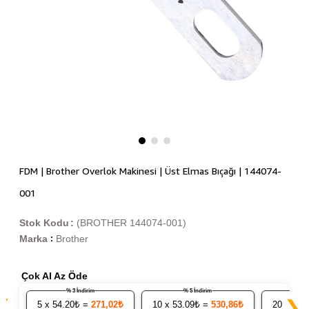
FDM | Brother Overlok Makinesi | Üst Elmas Bıçağı | 144074-
001
Stok Kodu
(BROTHER 144074-001)
Marka
Brother
:
Çok Al Az Öde
% 3 İndirim
% 5 İndirim
❮
❯
5
x 54.20₺ =
271,02₺
10
x 53.09₺ =
530,86₺
20
x 51.