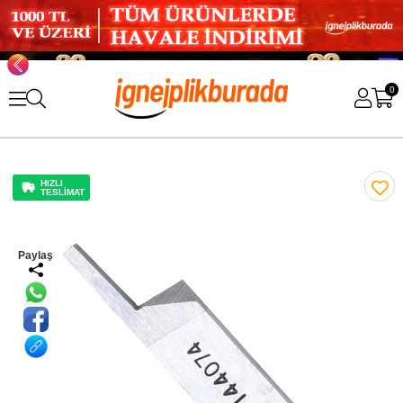
0
HIZLI
TESLİMAT
Paylaş