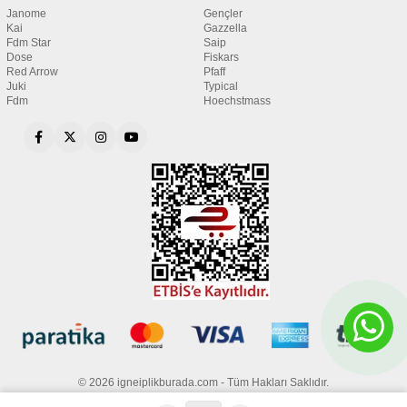
Janome
Gençler
Kai
Gazzella
Fdm Star
Saip
Dose
Fiskars
Red Arrow
Pfaff
Juki
Typical
Fdm
Hoechstmass
© 2026 igneiplikburada.com - Tüm Hakları Saklıdır.