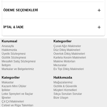
ÖDEME SEÇENEKLERI
İPTAL & İADE
Kurumsal
Kategoriler
Anasayfa
Çuval Ağzı Makineler
Hakkımızda
Düz Dikiş Makineleri
Üyelik Sözleşmesi
Overlok Dikiş Makineleri
Gizlilik Sözleşmesi
Kartela Kesim Makineleri
Mesafeli Satış Sözleşmesi
Makine Motorları
İletişim
Mezuralar
Markalar ve Belgelerimiz
Ev Tipi Dikiş Makineleri
Kategoriler
Hakkımızda
Makaslar
Mağazalarımız
Kazanlı Mini Ütüler
Gizlilik & Güvenlik
İplikler
Müşteri Hizmetleri
Leke Spreyleri ve İlaçlar
Sıkça Sorulan Sorular
İğneler
Bize Ulaşın
Çıt Çıt Makineleri
Cetvel ve Riga Takımları