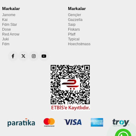
Markalar
Markalar
Janome
Gençler
Kai
Gazzella
Fdm Star
Saip
Dose
Fiskars
Red Arrow
Pfaff
Juki
Typical
Fdm
Hoechstmass