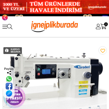
0
KARGO
BEDAVA
Paylaş