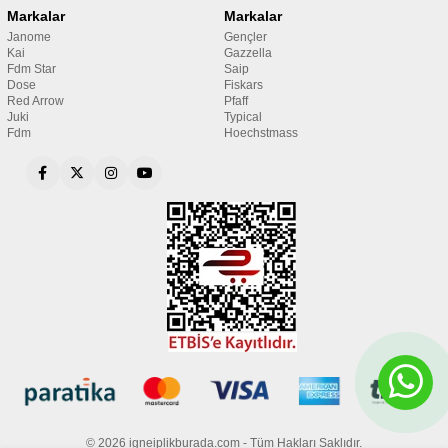
Markalar
Markalar
Janome
Gençler
Kai
Gazzella
Fdm Star
Saip
Dose
Fiskars
Red Arrow
Pfaff
Juki
Typical
Fdm
Hoechstmass
© 2026 igneiplikburada.com - Tüm Hakları Saklıdır.