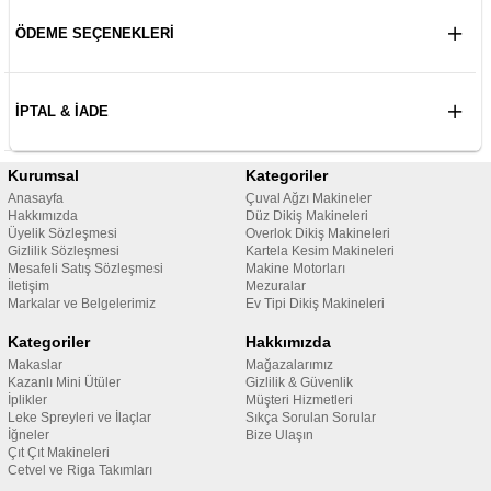
ÖDEME SEÇENEKLERI
İPTAL & İADE
Kurumsal
Kategoriler
Anasayfa
Çuval Ağzı Makineler
Hakkımızda
Düz Dikiş Makineleri
Üyelik Sözleşmesi
Overlok Dikiş Makineleri
Gizlilik Sözleşmesi
Kartela Kesim Makineleri
Mesafeli Satış Sözleşmesi
Makine Motorları
İletişim
Mezuralar
Markalar ve Belgelerimiz
Ev Tipi Dikiş Makineleri
Kategoriler
Hakkımızda
Makaslar
Mağazalarımız
Kazanlı Mini Ütüler
Gizlilik & Güvenlik
İplikler
Müşteri Hizmetleri
Leke Spreyleri ve İlaçlar
Sıkça Sorulan Sorular
İğneler
Bize Ulaşın
Çıt Çıt Makineleri
Cetvel ve Riga Takımları