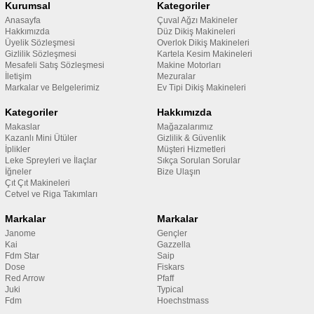
Kurumsal
Kategoriler
Anasayfa
Çuval Ağzı Makineler
Hakkımızda
Düz Dikiş Makineleri
Üyelik Sözleşmesi
Overlok Dikiş Makineleri
Gizlilik Sözleşmesi
Kartela Kesim Makineleri
Mesafeli Satış Sözleşmesi
Makine Motorları
İletişim
Mezuralar
Markalar ve Belgelerimiz
Ev Tipi Dikiş Makineleri
Kategoriler
Hakkımızda
Makaslar
Mağazalarımız
Kazanlı Mini Ütüler
Gizlilik & Güvenlik
İplikler
Müşteri Hizmetleri
Leke Spreyleri ve İlaçlar
Sıkça Sorulan Sorular
İğneler
Bize Ulaşın
Çıt Çıt Makineleri
Cetvel ve Riga Takımları
Markalar
Markalar
Janome
Gençler
Kai
Gazzella
Fdm Star
Saip
Dose
Fiskars
Red Arrow
Pfaff
Juki
Typical
Fdm
Hoechstmass