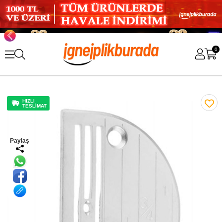
0
HIZLI
TESLİMAT
Paylaş