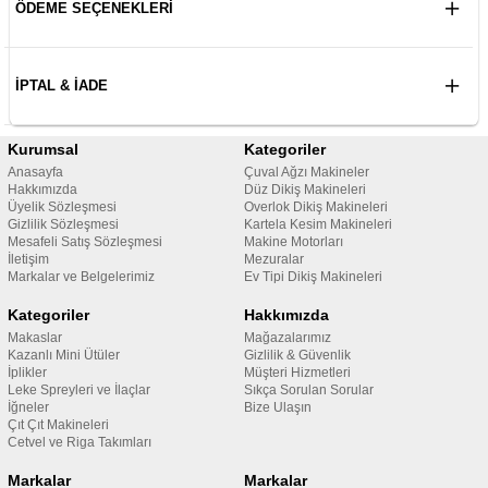
ÖDEME SEÇENEKLERI
İPTAL & İADE
Kurumsal
Kategoriler
Anasayfa
Çuval Ağzı Makineler
Hakkımızda
Düz Dikiş Makineleri
Üyelik Sözleşmesi
Overlok Dikiş Makineleri
Gizlilik Sözleşmesi
Kartela Kesim Makineleri
Mesafeli Satış Sözleşmesi
Makine Motorları
İletişim
Mezuralar
Markalar ve Belgelerimiz
Ev Tipi Dikiş Makineleri
Kategoriler
Hakkımızda
Makaslar
Mağazalarımız
Kazanlı Mini Ütüler
Gizlilik & Güvenlik
İplikler
Müşteri Hizmetleri
Leke Spreyleri ve İlaçlar
Sıkça Sorulan Sorular
İğneler
Bize Ulaşın
Çıt Çıt Makineleri
Cetvel ve Riga Takımları
Markalar
Markalar