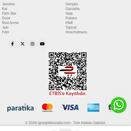
Janome
Gençler
Kai
Gazzella
Fdm Star
Saip
Dose
Fiskars
Red Arrow
Pfaff
Juki
Typical
Fdm
Hoechstmass
© 2026 igneiplikburada.com - Tüm Hakları Saklıdır.