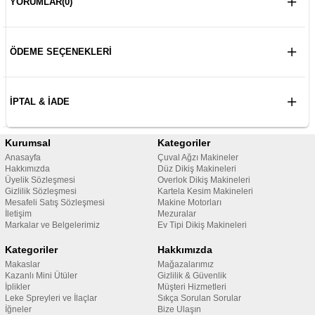
YORUMLAR
(0)
ÖDEME SEÇENEKLERI
İPTAL & İADE
Kurumsal
Kategoriler
Anasayfa
Çuval Ağzı Makineler
Hakkımızda
Düz Dikiş Makineleri
Üyelik Sözleşmesi
Overlok Dikiş Makineleri
Gizlilik Sözleşmesi
Kartela Kesim Makineleri
Mesafeli Satış Sözleşmesi
Makine Motorları
İletişim
Mezuralar
Markalar ve Belgelerimiz
Ev Tipi Dikiş Makineleri
Kategoriler
Hakkımızda
Makaslar
Mağazalarımız
Kazanlı Mini Ütüler
Gizlilik & Güvenlik
İplikler
Müşteri Hizmetleri
Leke Spreyleri ve İlaçlar
Sıkça Sorulan Sorular
İğneler
Bize Ulaşın