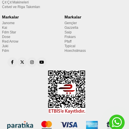
Çıt Çıt Makineleri
Cetvel ve Riga Takımları
Markalar
Markalar
Janome
Gençler
Kai
Gazzella
Fdm Star
Saip
Dose
Fiskars
Red Arrow
Pfaff
Juki
Typical
Fdm
Hoechstmass