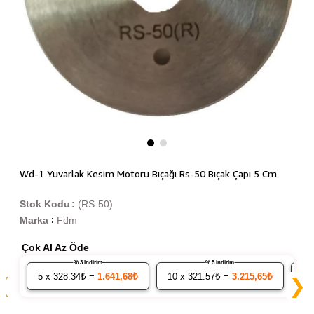
Wd-1 Yuvarlak Kesim Motoru Bıçağı Rs-50 Bıçak Çapı 5 Cm
Stok Kodu
(RS-50)
Marka
Fdm
:
Çok Al Az Öde
% 3 İndirim
% 5 İndirim
5
x 328.34₺ =
1.641,68₺
10
x 321.57₺ =
3.215,65₺
20
❮
❯