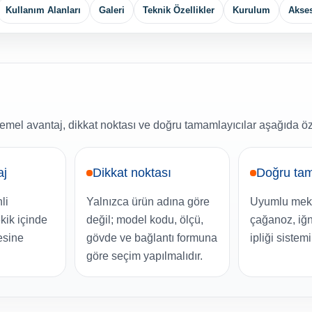
Kullanım Alanları
Galeri
Teknik Özellikler
Kurulum
Akse
emel avantaj, dikkat noktası ve doğru tamamlayıcılar aşağıda öz
aj
Dikkat noktası
Doğru tam
li
Yalnızca ürün adına göre
Uyumlu meki
kik içinde
değil; model kodu, ölçü,
çağanoz, iğn
esine
gövde ve bağlantı formuna
ipliği sistemi
göre seçim yapılmalıdır.