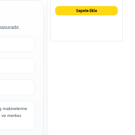
Sepete Ekle
masuradır.
iş makinelerine
ği ve merkez