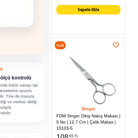
Sepete Ekle
%25
UK
ölçü kontrolü
nda bütün sanayi tipi
akinelerine uyumlu
tilir. Yine de masura
liği ve merkez deliği
urayla
Singer
malıdır.
FDM Singer Dikiş Nakış Makası |
5 No | 12.7 Cm | Çelik Makas |
10103-5
108
65 TL