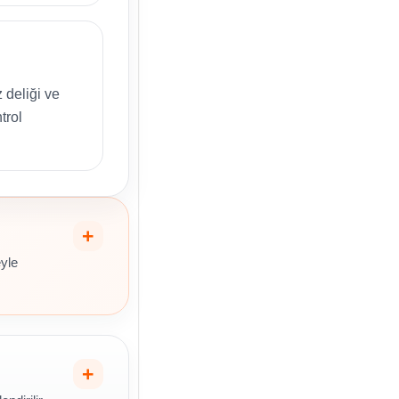
 deliği ve
trol
eyle