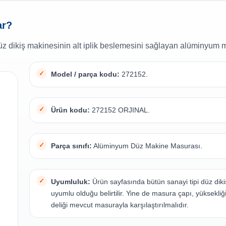
ar?
 düz dikiş makinesinin alt iplik beslemesini sağlayan alüminyum 
Model / parça kodu:
272152.
Ürün kodu:
272152 ORJINAL.
Parça sınıfı:
Alüminyum Düz Makine Masurası.
Uyumluluk:
Ürün sayfasında bütün sanayi tipi düz dik
uyumlu olduğu belirtilir. Yine de masura çapı, yüksekli
deliği mevcut masurayla karşılaştırılmalıdır.