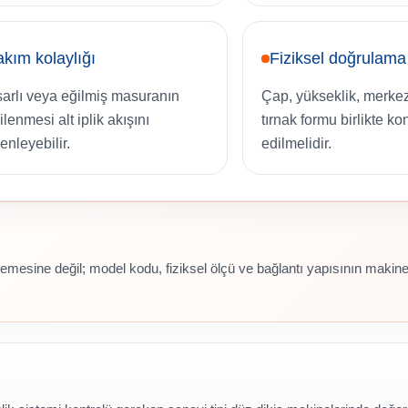
kım kolaylığı
Fiziksel doğrulama
arlı veya eğilmiş masuranın
Çap, yükseklik, merkez
lenmesi alt iplik akışını
tırnak formu birlikte kon
enleyebilir.
edilmelidir.
mesine değil; model kodu, fiziksel ölçü ve bağlantı yapısının makin