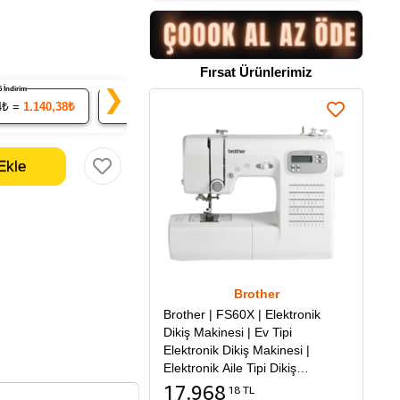
Fırsat Ürünlerimiz
% 5 İndirim
% 7 İndirim
% 9 İndirim
❯
4₺ =
1.140,38₺
20
x 111.64₺ =
2.232,74₺
50
x 109.24₺ =
5.461
Brother
Brother | FS60X | Elektronik
Dikiş Makinesi | Ev Tipi
Elektronik Dikiş Makinesi |
Elektronik Aile Tipi Dikiş
Makinesi
17.968
18 TL