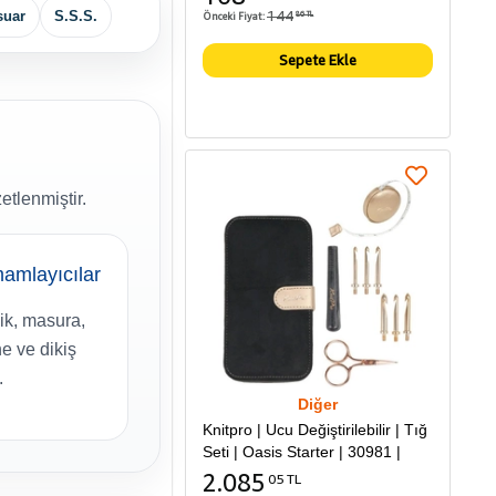
144
suar
S.S.S.
Önceki Fiyat:
86 TL
Sepete Ekle
etlenmiştir.
amlayıcılar
k, masura,
e ve dikiş
.
Diğer
Knitpro | Ucu Değiştirilebilir | Tığ
Seti | Oasis Starter | 30981 |
2.085
05 TL