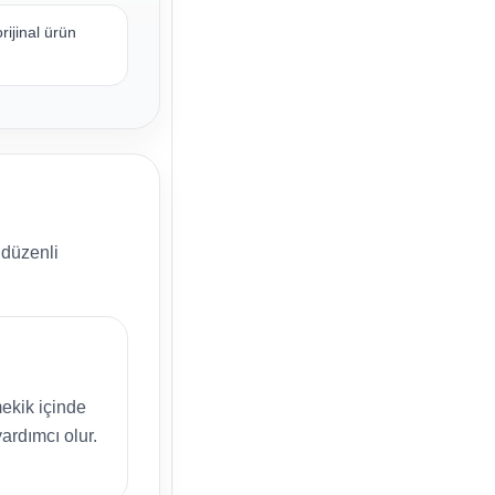
ijinal ürün
 düzenli
ekik içinde
rdımcı olur.