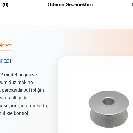
r
(0)
Ödeme Seçenekleri
ağanoz
rası
52
model bilgisi ve
nyum düz makine
parçasıdır. Alt ipliğin
nin alt iplik
 seçim için ürün kodu,
rlikte kontrol