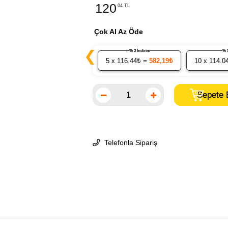
120
04 TL
Çok Al Az Öde
❮
% 3 İndirim
5
x 116.44₺ =
582,19₺
10
x 114.0
Telefonla Sipariş