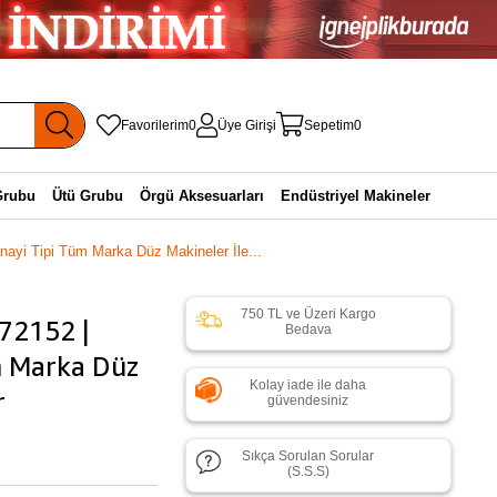
Favorilerim
0
Üye Girişi
Sepetim
0
Grubu
Ütü Grubu
Örgü Aksesuarları
Endüstriyel Makineler
nayi Tipi Tüm Marka Düz Makineler İle...
750 TL ve Üzeri Kargo
272152 |
Bedava
üm Marka Düz
Kolay iade ile daha
r
güvendesiniz
Sıkça Sorulan Sorular
(S.S.S)