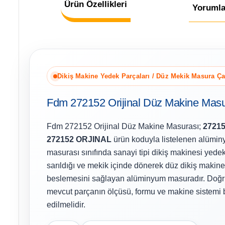
Ürün Özellikleri
Yorumla
Dikiş Makine Yedek Parçaları / Düz Mekik Masura Ç
Fdm 272152 Orijinal Düz Makine Masu
Fdm 272152 Orijinal Düz Makine Masurası;
2721
272152 ORJINAL
ürün koduyla listelenen alümi
masurası sınıfında sanayi tipi dikiş makinesi yedek 
sarıldığı ve mekik içinde dönerek düz dikiş makinesi
beslemesini sağlayan alüminyum masuradır. Doğru
mevcut parçanın ölçüsü, formu ve makine sistemi bi
edilmelidir.