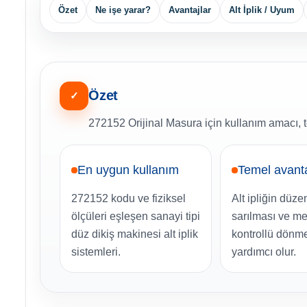
Özet
Ne işe yarar?
Avantajlar
Alt İplik / Uyum
Özet
✓
272152 Orijinal Masura için kullanım amacı, t
En uygun kullanım
Temel avant
272152 kodu ve fiziksel
Alt ipliğin düzen
ölçüleri eşleşen sanayi tipi
sarılması ve me
düz dikiş makinesi alt iplik
kontrollü dönm
sistemleri.
yardımcı olur.