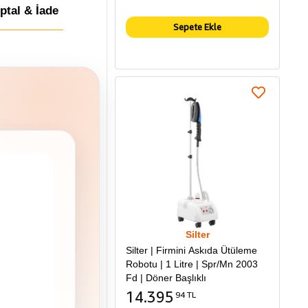
İptal & İade
Sepete Ekle
Silter
Silter | Firmini Askıda Ütüleme
Robotu | 1 Litre | Spr/Mn 2003
Fd | Döner Başlıklı
14.395
94 TL