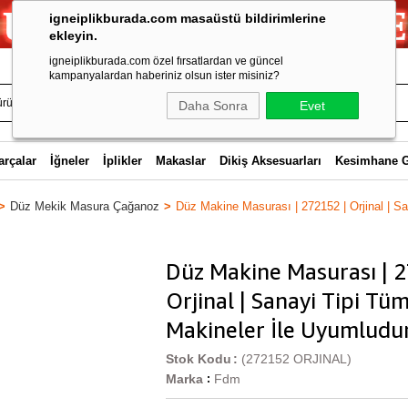
igneiplikburada.com masaüstü bildirimlerine
ekleyin.
igneiplikburada.com özel fırsatlardan ve güncel
kampanyalardan haberiniz olsun ister misiniz?
Daha Sonra
Evet
arçalar
İğneler
İplikler
Makaslar
Dikiş Aksesuarları
Kesimhane 
Düz Mekik Masura Çağanoz
Düz Makine Masurası | 272152 | Orjinal | Sa
Düz Makine Masurası | 
Orjinal | Sanayi Tipi T
Makineler İle Uyumludu
Stok Kodu
(272152 ORJINAL)
Marka
Fdm
: