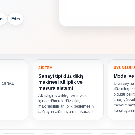
mi
Fdm
SİSTEM
UYUMLUL
Sanayi tipi düz dikiş
Model ve 
makinesi alt iplik ve
ORJINAL
Ürün sayfası
masura sistemi
düz dikiş m
olduğu belir
Alt ipliğin sarıldığı ve mekik
çapı, yüksek
içinde dönerek düz dikiş
mevcut mas
makinesinin alt iplik beslemesini
karşılaştırıl
sağlayan alüminyum masuradır.