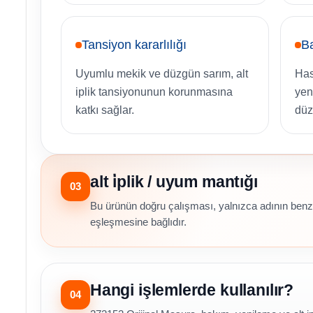
Tansiyon kararlılığı
Ba
Uyumlu mekik ve düzgün sarım, alt
Has
iplik tansiyonunun korunmasına
yeni
katkı sağlar.
düz
alt i̇plik / uyum mantığı
03
Bu ürünün doğru çalışması, yalnızca adının benze
eşleşmesine bağlıdır.
Hangi işlemlerde kullanılır?
04