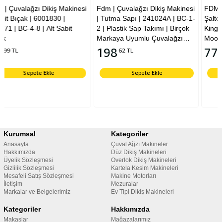
inesi
Fdm | Çuvalağzı Dikiş Makinesi
FDM Çuval Ağzı Dikiş Makin
| Tutma Sapı | 241024A | BC-1-
Şalteri Sivici BC-LX5-11/D
t
2 | Plastik Sap Takımı | Birçok
Kingstar Yuki Newlong
Markaya Uyumlu Çuvalağzı
Moonstar Shifeng Uyumlu
Dikiş Makine Tutma Sapıdır |
198
77
62 TL
97 TL
Kingstar | Yuki | Newlong |
Moonstar | Shifeng
Sepete Ekle
Sepete Ekle
Kurumsal
Kategoriler
Anasayfa
Çuval Ağzı Makineler
Hakkımızda
Düz Dikiş Makineleri
Üyelik Sözleşmesi
Overlok Dikiş Makineleri
Gizlilik Sözleşmesi
Kartela Kesim Makineleri
Mesafeli Satış Sözleşmesi
Makine Motorları
İletişim
Mezuralar
Markalar ve Belgelerimiz
Ev Tipi Dikiş Makineleri
Kategoriler
Hakkımızda
Makaslar
Mağazalarımız