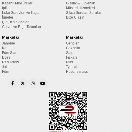
Kazanlı Mini Ütüler
Gizlilik & Güvenlik
İplikler
Müşteri Hizmetleri
Leke Spreyleri ve İlaçlar
Sıkça Sorulan Sorular
İğneler
Bize Ulaşın
Çıt Çıt Makineleri
Cetvel ve Riga Takımları
Markalar
Markalar
Janome
Gençler
Kai
Gazzella
Fdm Star
Saip
Dose
Fiskars
Red Arrow
Pfaff
Juki
Typical
Fdm
Hoechstmass