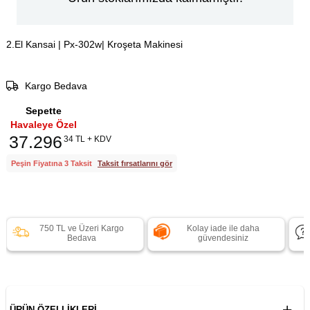
2.El Kansai | Px-302w| Kroşeta Makinesi
Kargo Bedava
Sepette
Havaleye Özel
37.296
34 TL + KDV
Peşin Fiyatına 3 Taksit
Taksit fırsatlarını gör
750 TL ve Üzeri Kargo
Kolay iade ile daha
Bedava
güvendesiniz
ÜRÜN ÖZELLIKLERI