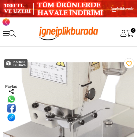
0
KARGO
BEDAVA
Paylaş