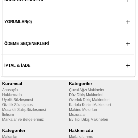
YORUMLAR
(0)
ÖDEME SEÇENEKLERI
İPTAL & İADE
Kurumsal
Kategoriler
Anasayfa
Çuval Ağzı Makineler
Hakkımızda
Düz Dikiş Makineleri
Üyelik Sözleşmesi
Overlok Dikiş Makineleri
Gizlilik Sözleşmesi
Kartela Kesim Makineleri
Mesafeli Satış Sözleşmesi
Makine Motorları
İletişim
Mezuralar
Markalar ve Belgelerimiz
Ev Tipi Dikiş Makineleri
Kategoriler
Hakkımızda
Makaslar
Mağazalarımız