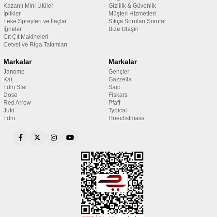
Kazanlı Mini Ütüler
Gizlilik & Güvenlik
İplikler
Müşteri Hizmetleri
Leke Spreyleri ve İlaçlar
Sıkça Sorulan Sorular
İğneler
Bize Ulaşın
Çıt Çıt Makineleri
Cetvel ve Riga Takımları
Markalar
Markalar
Janome
Gençler
Kai
Gazzella
Fdm Star
Saip
Dose
Fiskars
Red Arrow
Pfaff
Juki
Typical
Fdm
Hoechstmass