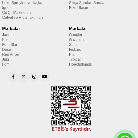
Leke Spreyleri ve İlaçlar
Sıkça Sorulan Sorular
İğneler
Bize Ulaşın
Çıt Çıt Makineleri
Cetvel ve Riga Takımları
Markalar
Markalar
Janome
Gençler
Kai
Gazzella
Fdm Star
Saip
Dose
Fiskars
Red Arrow
Pfaff
Juki
Typical
Fdm
Hoechstmass