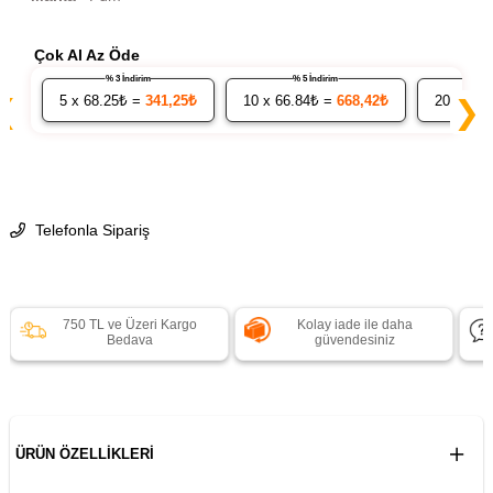
Çok Al Az Öde
% 3 İndirim
% 5 İndirim
5
x 68.25₺ =
341,25₺
10
x 66.84₺ =
668,42₺
20
x 65.
❮
❯
Telefonla Sipariş
750 TL ve Üzeri Kargo
Kolay iade ile daha
Bedava
güvendesiniz
ÜRÜN ÖZELLIKLERI