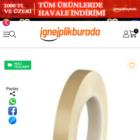
0
HIZLI
TESLİMAT
Paylaş