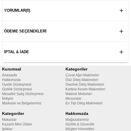
YORUMLAR
(0)
ÖDEME SEÇENEKLERI
İPTAL & İADE
Kurumsal
Kategoriler
Anasayfa
Çuval Ağzı Makineler
Hakkımızda
Düz Dikiş Makineleri
Üyelik Sözleşmesi
Overlok Dikiş Makineleri
Gizlilik Sözleşmesi
Kartela Kesim Makineleri
Mesafeli Satış Sözleşmesi
Makine Motorları
İletişim
Mezuralar
Markalar ve Belgelerimiz
Ev Tipi Dikiş Makineleri
Kategoriler
Hakkımızda
Makaslar
Mağazalarımız
Kazanlı Mini Ütüler
Gizlilik & Güvenlik
İplikler
Müşteri Hizmetleri