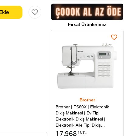
Fırsat Ürünlerimiz
Brother
Brother | FS60X | Elektronik
Dikiş Makinesi | Ev Tipi
Elektronik Dikiş Makinesi |
Elektronik Aile Tipi Dikiş
Makinesi
17.968
18 TL