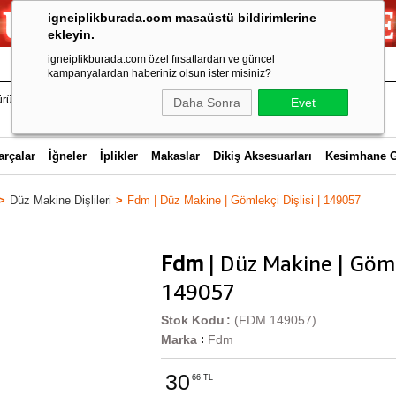
igneiplikburada.com masaüstü bildirimlerine
ekleyin.
igneiplikburada.com özel fırsatlardan ve güncel
kampanyalardan haberiniz olsun ister misiniz?
Daha Sonra
Evet
arçalar
İğneler
İplikler
Makaslar
Dikiş Aksesuarları
Kesimhane 
Düz Makine Dişlileri
Fdm | Düz Makine | Gömlekçi Dişlisi | 149057
Fdm
| Düz Makine | Gömle
149057
Stok Kodu
(FDM 149057)
Marka
Fdm
:
30
66 TL