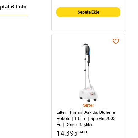
İptal & İade
Sepete Ekle
Silter
Silter | Firmini Askıda Ütüleme
Robotu | 1 Litre | Spr/Mn 2003
Fd | Döner Başlıklı
14.395
94 TL