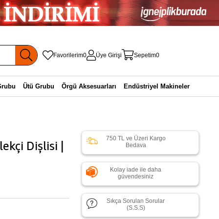
Favorilerim
0
Üye Girişi
Sepetim
0
Grubu
Ütü Grubu
Örgü Aksesuarları
Endüstriyel Makineler
750 TL ve Üzeri Kargo
kçi Dişlisi |
Bedava
Kolay iade ile daha
güvendesiniz
Sıkça Sorulan Sorular
(S.S.S)