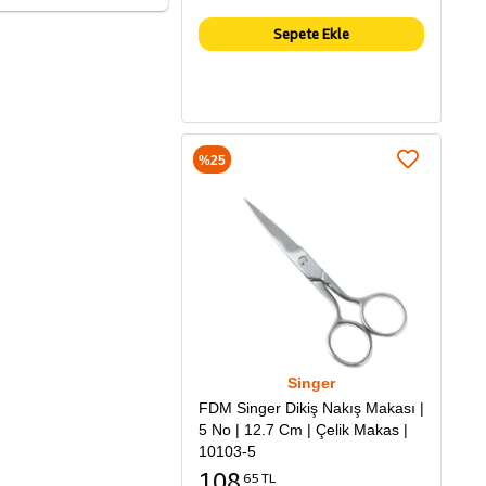
Sepete Ekle
%25
Singer
FDM Singer Dikiş Nakış Makası |
5 No | 12.7 Cm | Çelik Makas |
10103-5
108
65 TL