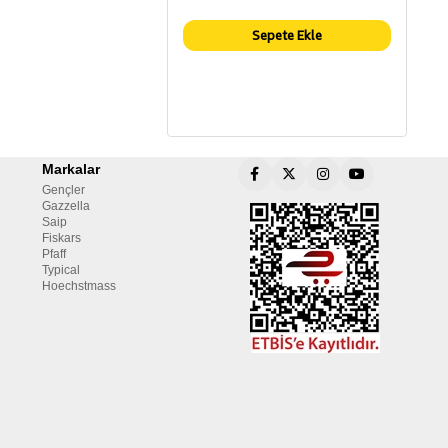
Sepete Ekle
Markalar
Gençler
Gazzella
Saip
Fiskars
Pfaff
Typical
Hoechstmass