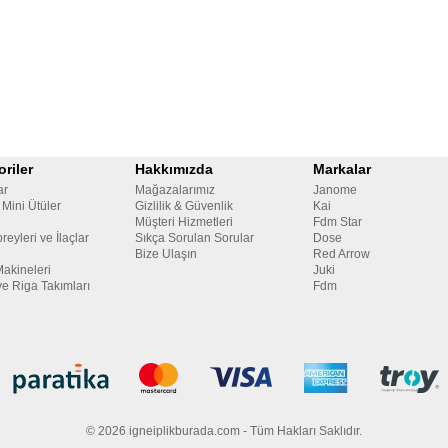
riler
Hakkımızda
Markalar
ar
Mağazalarımız
Janome
 Mini Ütüler
Gizlilik & Güvenlik
Kai
Müşteri Hizmetleri
Fdm Star
reyleri ve İlaçlar
Sıkça Sorulan Sorular
Dose
Bize Ulaşın
Red Arrow
Makineleri
Juki
ve Riga Takımları
Fdm
© 2026 igneiplikburada.com - Tüm Hakları Saklıdır.