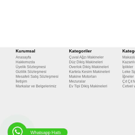
Kurumsal
Kategoriler
Katego
Anasayfa
Çuval Ağzı Makineler
Makasl
Hakkımızda
Düz Dikiş Makineleri
Kazanlı
Üyelik Sözleşmesi
Overlok Dikiş Makineleri
İplikler
Gizlilik Sözleşmesi
Kartela Kesim Makineleri
Leke Sp
Mesafeli Satış Sözleşmesi
Makine Motorları
İğneler
İletişim
Mezuralar
Çıt Çıt 
Markalar ve Belgelerimiz
Ev Tipi Dikiş Makineleri
Cetvel 
Whatsapp Hattı