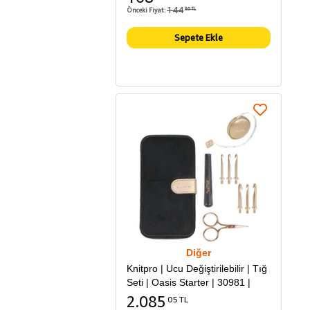
144
Önceki Fiyat:
86 TL
Sepete Ekle
Diğer
Knitpro | Ucu Değiştirilebilir | Tığ
Seti | Oasis Starter | 30981 |
2.085
05 TL