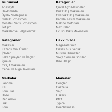
Kurumsal
Kategoriler
Anasayfa
Çuval Ağzı Makineler
Hakkımızda
Düz Dikiş Makineleri
Üyelik Sözleşmesi
Overlok Dikiş Makineleri
Gizlilik Sözleşmesi
Kartela Kesim Makineleri
Mesafeli Satış Sözleşmesi
Makine Motorları
İletişim
Mezuralar
Markalar ve Belgelerimiz
Ev Tipi Dikiş Makineleri
Kategoriler
Hakkımızda
Makaslar
Mağazalarımız
Kazanlı Mini Ütüler
Gizlilik & Güvenlik
İplikler
Müşteri Hizmetleri
Leke Spreyleri ve İlaçlar
Sıkça Sorulan Sorular
İğneler
Bize Ulaşın
Çıt Çıt Makineleri
Cetvel ve Riga Takımları
Markalar
Markalar
Janome
Gençler
Kai
Gazzella
Fdm Star
Saip
Dose
Fiskars
Red Arrow
Pfaff
Juki
Typical
Fdm
Hoechstmass