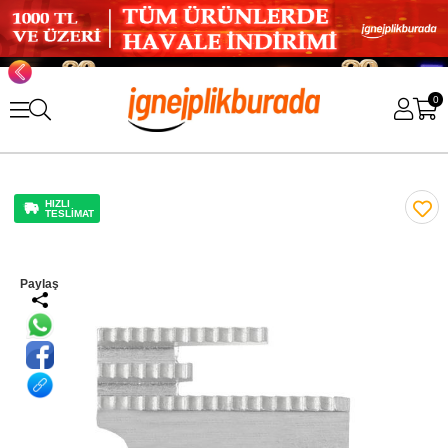
0
HIZLI
TESLİMAT
Paylaş