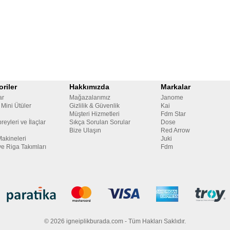
riler
Hakkımızda
Markalar
ar
Mağazalarımız
Janome
 Mini Ütüler
Gizlilik & Güvenlik
Kai
Müşteri Hizmetleri
Fdm Star
reyleri ve İlaçlar
Sıkça Sorulan Sorular
Dose
Bize Ulaşın
Red Arrow
Makineleri
Juki
ve Riga Takımları
Fdm
© 2026 igneiplikburada.com - Tüm Hakları Saklıdır.