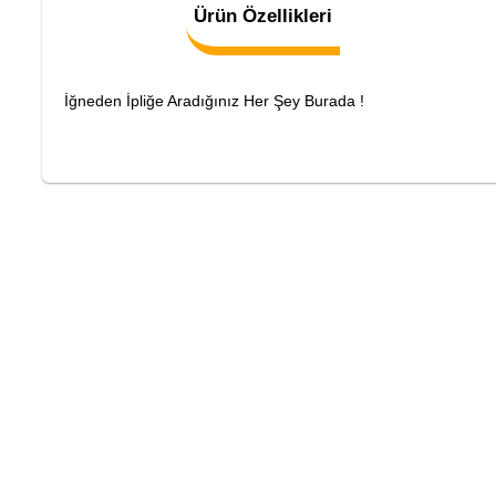
Ürün Özellikleri
İğneden İpliğe Aradığınız Her Şey Burada !