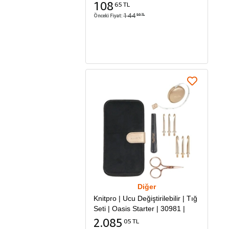
108
65 TL
144
Önceki Fiyat:
86 TL
Sepete Ekle
Diğer
Knitpro | Ucu Değiştirilebilir | Tığ
Seti | Oasis Starter | 30981 |
2.085
05 TL