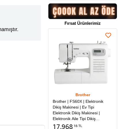
Fırsat Ürünlerimiz
amıştır.
Brother
Brother | FS60X | Elektronik
Dikiş Makinesi | Ev Tipi
Elektronik Dikiş Makinesi |
Elektronik Aile Tipi Dikiş
Makinesi
17.968
18 TL