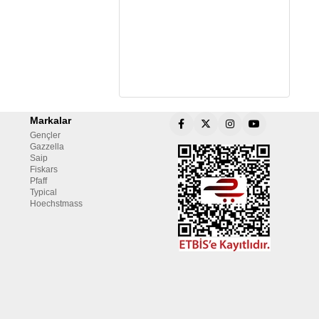
Sepete Ekle
Markalar
Gençler
Gazzella
Saip
Fiskars
Pfaff
Typical
Hoechstmass