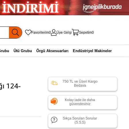
Favorilerim
0
Üye Girişi
Sepetim
0
Grubu
Ütü Grubu
Örgü Aksesuarları
Endüstriyel Makineler
750 TL ve Üzeri Kargo
ğı 124-
Bedava
Kolay iade ile daha
güvendesiniz
Sıkça Sorulan Sorular
(S.S.S)