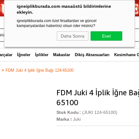
igneiplikburada.com masaüstü bildirimlerine
ekleyin.
igneiplikburada.com özel fırsatlardan ve güncel
kampanyalardan haberiniz olsun ister misiniz?
Daha Sonra
Evet
arçalar
İğneler
İplikler
Makaslar
Dikiş Aksesuarları
Kesimhane 
FDM Juki 4 İplik İğne Bağı 124-65100
FDM Juki 4 İplik İğne Ba
65100
Stok Kodu
(JUKI 124-65100)
Marka
Juki
: