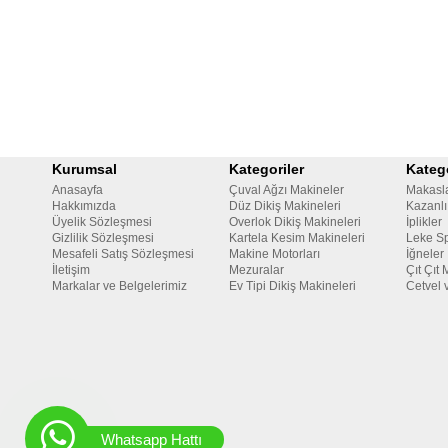
Kurumsal
Kategoriler
Katego
Anasayfa
Çuval Ağzı Makineler
Makasl
Hakkımızda
Düz Dikiş Makineleri
Kazanlı
Üyelik Sözleşmesi
Overlok Dikiş Makineleri
İplikler
Gizlilik Sözleşmesi
Kartela Kesim Makineleri
Leke Sp
Mesafeli Satış Sözleşmesi
Makine Motorları
İğneler
İletişim
Mezuralar
Çıt Çıt 
Markalar ve Belgelerimiz
Ev Tipi Dikiş Makineleri
Cetvel 
Whatsapp Hattı