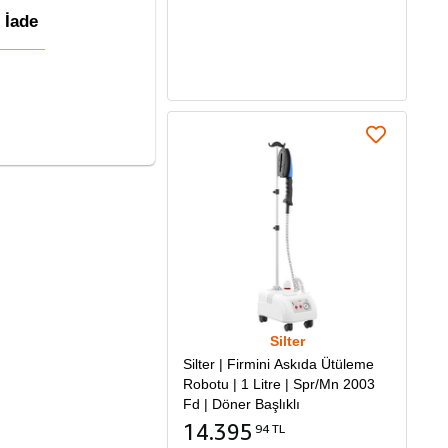
& İade
Sepete Ekle
Silter
Silter | Firmini Askıda Ütüleme
Robotu | 1 Litre | Spr/Mn 2003
Fd | Döner Başlıklı
14.395
94 TL