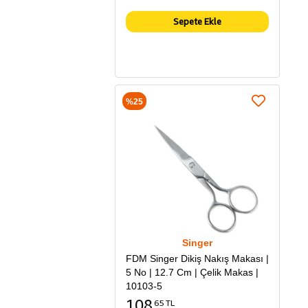
Sepete Ekle
%25
Singer
FDM Singer Dikiş Nakış Makası |
5 No | 12.7 Cm | Çelik Makas |
10103-5
108
65 TL