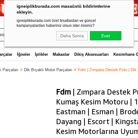
igneiplikburada.com masaüstü bildirimlerine
ekleyin.
igneiplikburada.com özel fırsatlardan ve güncel
kampanyalardan haberiniz olsun ister misiniz?
Daha Sonra
Evet
arçalar
İğneler
İplikler
Makaslar
Dikiş Aksesuarları
Kesimhane 
 Parçaları
Dik Bıçaklı Motor Parçaları
Fdm | Zımpara Destek Pulu | Dik
Fdm
| Zımpara Destek Pu
Kumaş Kesim Motoru | 1
Eastman | Esman | Broder
Dayang | Escort | Kings
Kesim Motorlarına Uyu