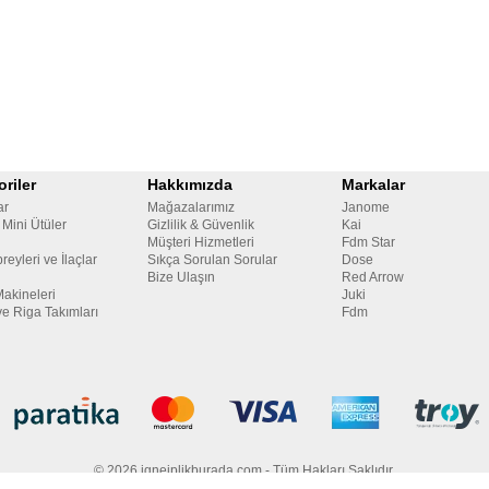
riler
Hakkımızda
Markalar
ar
Mağazalarımız
Janome
 Mini Ütüler
Gizlilik & Güvenlik
Kai
Müşteri Hizmetleri
Fdm Star
reyleri ve İlaçlar
Sıkça Sorulan Sorular
Dose
Bize Ulaşın
Red Arrow
Makineleri
Juki
ve Riga Takımları
Fdm
© 2026 igneiplikburada.com - Tüm Hakları Saklıdır.