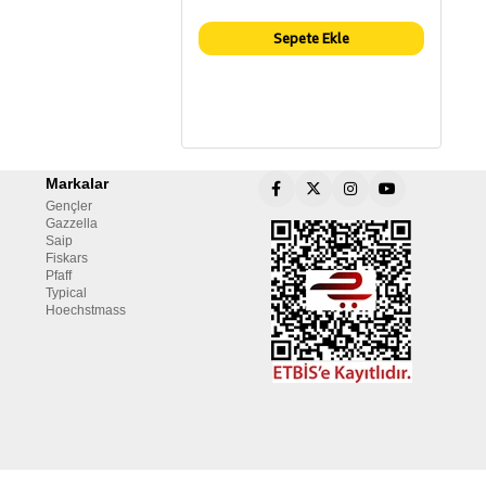
Sepete Ekle
Markalar
Gençler
Gazzella
Saip
Fiskars
Pfaff
Typical
Hoechstmass