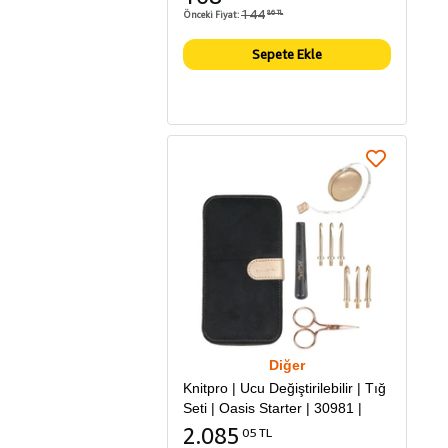
144
Önceki Fiyat:
86 TL
Sepete Ekle
Diğer
Knitpro | Ucu Değiştirilebilir | Tığ
Seti | Oasis Starter | 30981 |
2.085
05 TL