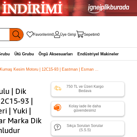
Favorilerim
0
Üye Girişi
Sepetim
0
Grubu
Ütü Grubu
Örgü Aksesuarları
Endüstriyel Makineler
 Kumaş Kesim Motoru | 12C15-93 | Eastman | Esman ...
750 TL ve Üzeri Kargo
lu | Dik
Bedava
2C15-93 |
Kolay iade ile daha
i | Yuki |
güvendesiniz
tar Marka Dik
Sıkça Sorulan Sorular
mludur
(S.S.S)