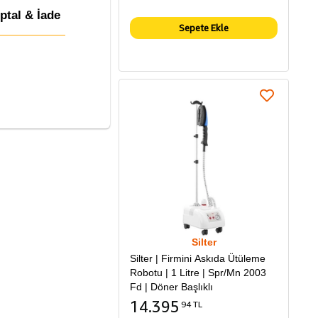
İptal & İade
Sepete Ekle
Silter
Silter | Firmini Askıda Ütüleme
Robotu | 1 Litre | Spr/Mn 2003
Fd | Döner Başlıklı
14.395
94 TL