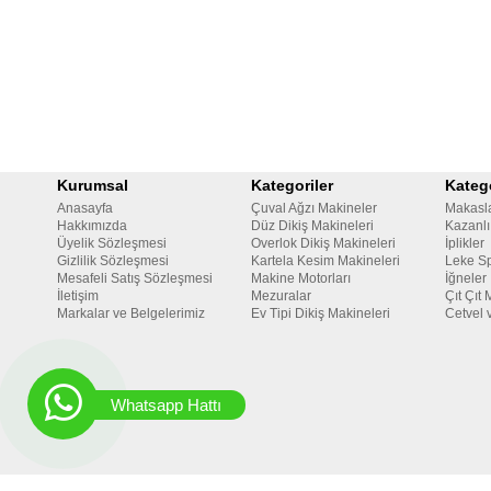
Kurumsal
Kategoriler
Katego
Anasayfa
Çuval Ağzı Makineler
Makasl
Hakkımızda
Düz Dikiş Makineleri
Kazanlı
Üyelik Sözleşmesi
Overlok Dikiş Makineleri
İplikler
Gizlilik Sözleşmesi
Kartela Kesim Makineleri
Leke Sp
Mesafeli Satış Sözleşmesi
Makine Motorları
İğneler
İletişim
Mezuralar
Çıt Çıt 
Markalar ve Belgelerimiz
Ev Tipi Dikiş Makineleri
Cetvel 
Whatsapp Hattı