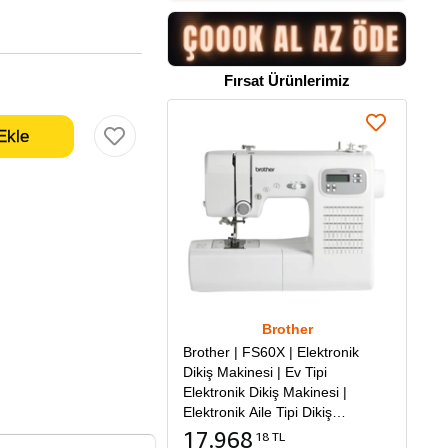
Fırsat Ürünlerimiz
Brother
Brother | FS60X | Elektronik
Dikiş Makinesi | Ev Tipi
Elektronik Dikiş Makinesi |
Elektronik Aile Tipi Dikiş
Makinesi
17.968
18 TL